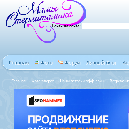
Найти на сайте:
Главная
Фото
Форум
Личный блог
А
Главная
→
Фотогалерея
→
Наши встречи офф-лайн
→
Встреча м