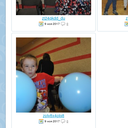
zi24qkdd_du
9 ноя 2017
0
zplv8x4plq8
9 ноя 2017
0