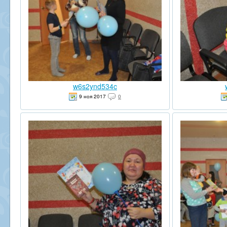
w6s2ynd534c
9 ноя 2017
0