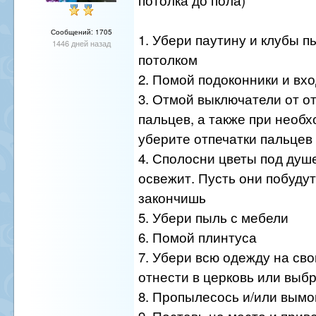
Сообщений: 1705
1. Убери паутину и клубы п
1446 дней назад
потолком
2. Помой подоконники и вх
3. Отмой выключатели от о
пальцев, а также при необх
уберите отпечатки пальцев 
4. Сполосни цветы под душе
освежит. Пусть они побудут
закончишь
5. Убери пыль с мебели
6. Помой плинтуса
7. Убери всю одежду на сво
отнести в церковь или выб
8. Пропылесось и/или вымо
9. Поставь на место и прив