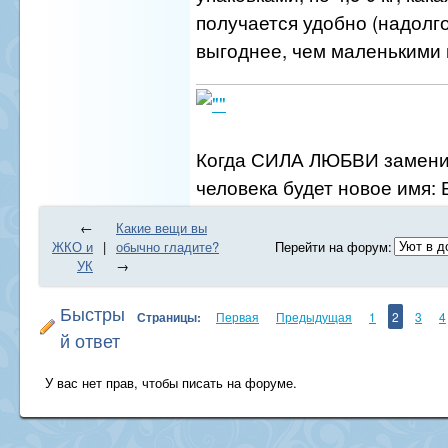
получается удобно (надолго
выгоднее, чем маленькими 
Когда СИЛА ЛЮБВИ заменит
человека будет новое имя: 
←
Какие вещи вы
ЖКО и
|
обычно гладите?
Перейти на форум:
УК
→
Быстры
Страницы:
Первая
Предыдущая
1
2
3
4
й ответ
У вас нет прав, чтобы писать на форуме.