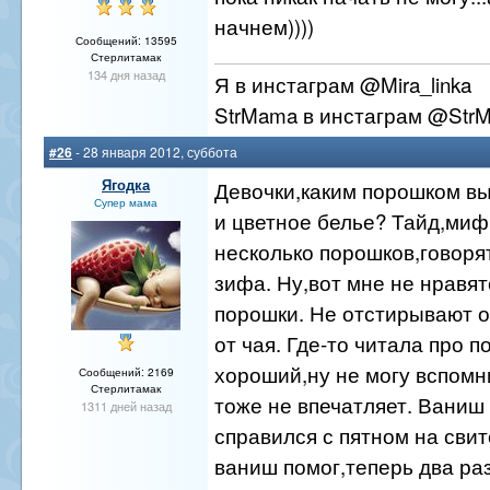
начнем))))
Сообщений: 13595
Стерлитамак
134 дня назад
Я в инстаграм @Mira_linka
StrMama в инстаграм @Str
#26
- 28 января 2012, суббота
Ягодка
Девочки,каким порошком вы
Супер мама
и цветное белье? Тайд,миф
несколько порошков,говоря
зифа. Ну,вот мне не нравят
порошки. Не отстирывают о
от чая. Где-то читала про 
хороший,ну не могу вспомн
Сообщений: 2169
Стерлитамак
тоже не впечатляет. Ваниш 
1311 дней назад
справился с пятном на свит
ваниш помог,теперь два ра