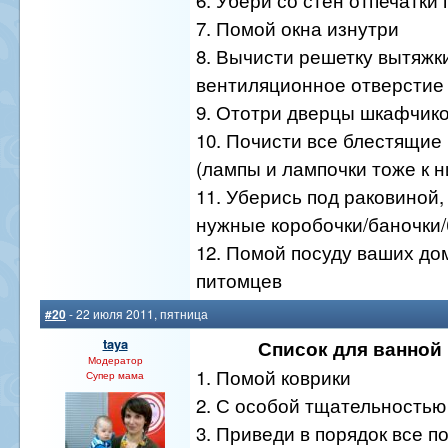
7. Помой окна изнутри
8. Вычисти решетку вытяжк
вентиляционное отверстие
9. Ототри дверцы шкафчик
10. Почисти все блестящие
(лампы и лампочки тоже к н
11. Уберись под раковиной,
нужные коробочки/баночки
12. Помой посуду ваших д
питомцев
#20
- 22 июля 2011, пятница
taya
Список для ванной
Модератор
1. Помой коврики
Супер мама
2. С особой тщательностью
3. Приведи в порядок все п