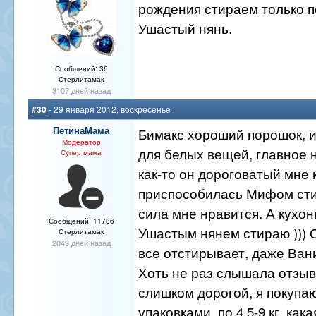
рождения стираем только 
Ушастый нянь.
Сообщений: 36
Стерлитамак
3107 дней назад
#30
- 29 января 2012, воскресенье
ПетинаМама
Бимакс хороший порошок, и
Модератор
для белых вещей, главное н
Супер мама
как-то он дороговатый мне 
приспособилась Мифом сти
сила мне нравится. А кухо
Сообщений: 11786
Ушастым нянем стираю ))) 
Стерлитамак
2049 дней назад
все отстирывает, даже Ван
Хоть не раз слышала отзыв
слишком дорогой, я покупа
упаковками, по 4,5-9 кг, как