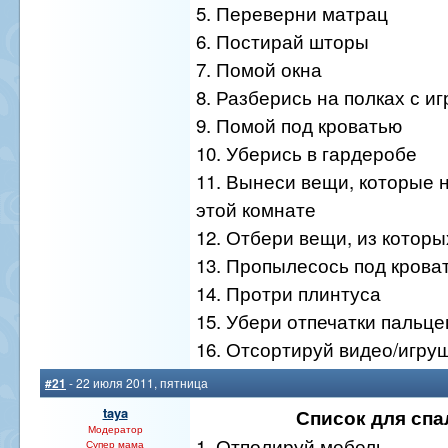
5. Переверни матрац
6. Постирай шторы
7. Помой окна
8. Разберись на полках с и
9. Помой под кроватью
10. Уберись в гардеробе
11. Вынеси вещи, которые 
этой комнате
12. Отбери вещи, из котор
13. Пропылесось под кров
14. Протри плинтуса
15. Убери отпечатки пальце
16. Отсортируй видео/игруш
#21
- 22 июля 2011, пятница
taya
Список для спа
Модератор
1. Отполируй мебель
Супер мама