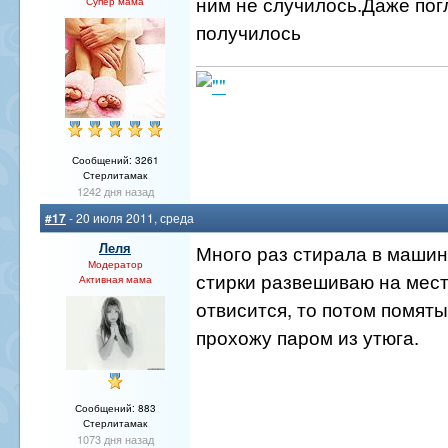
ним не случилось.Даже пог
Супер мама
получилось
Сообщений: 3261
Стерлитамак
1242 дня назад
#17
- 20 июля 2011, среда
Леля
Много раз стирала в машин
Модератор
стирки развешиваю на мест
Активная мама
отвисится, то потом помят
прохожу паром из утюга.
Сообщений: 883
Стерлитамак
1073 дня назад