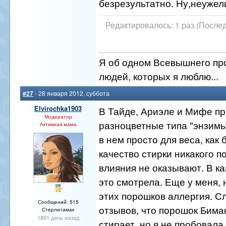
безрезультатно. Ну,неужел
Редактировалось: 1 раз (Послед
Я об одном Всевышнего про
людей, которых я люблю...
#27
- 28 января 2012, суббота
Elvirochka1903
В Тайде, Ариэле и Мифе п
Модератор
разноцветные типа "энзимы
Активная мама
в нем просто для веса, как 
качество стирки никакого 
влияния не оказывают. В ка
это смотрела. Еще у меня, 
этих порошков аллергия. 
Сообщений: 515
отзывов, что порошок Бима
Стерлитамак
1891 день назад
стирает, но я не пробовала