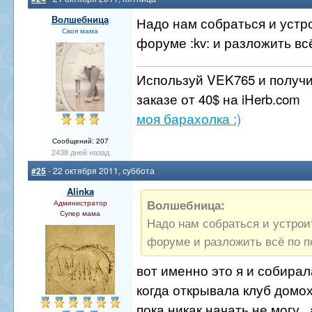
Волшебница
Надо нам собраться и устр
Своя мама
форуме :kv: и разложить вс
Используй VEK765 и получи
заказе от 40$ на iHerb.com
моя барахолка :)
Сообщений: 207
2438 дней назад
#25
- 22 октября 2011, суббота
Alinka
Волшебница:
Администратор
Супер мама
Надо нам собраться и устрои
форуме и разложить всё по п
вот именно это я и собирал
когда открывала клуб домох
пока никак начать не могу..