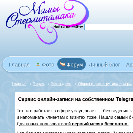
Найти на сайте:
Главная
Фото
Форум
Личный блог
А
Главная
→
Форум
→
Уют в доме
→
Уборка в доме: рутина или ра
Сервис онлайн-записи на собственном Telegr
Тот, кто работает в сфере услуг, знает — без ведения з
и напоминать клиентам о визитах тоже. Нашли самый 
Для новых пользователей
первый месяц бесплатно
.
Чат-бот для мастеров и специалистов, который упрощае