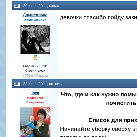
#18
- 20 июля 2011, среда
Домисолька
девочки спасибо,пойду зак
Активная мама
Сообщений: 794
Стерлитамак
1570 дней назад
#19
- 22 июля 2011, пятница
taya
Что, где и как нужно помы
Модератор
почистить
Супер мама
Список для при
Начинайте уборку сверху вни
потолка до пола)