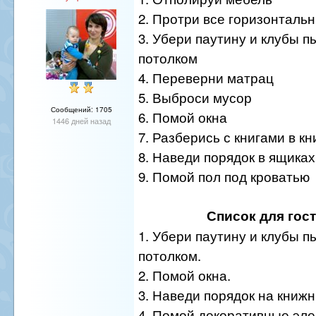
2. Протри все горизонталь
3. Убери паутину и клубы п
потолком
4. Переверни матрац
5. Выброси мусор
Сообщений: 1705
6. Помой окна
1446 дней назад
7. Разберись с книгами в 
8. Наведи порядок в ящиках
9. Помой пол под кроватью
Список для гос
1. Убери паутину и клубы п
потолком.
2. Помой окна.
3. Наведи порядок на книж
4. Помой декоративные эл