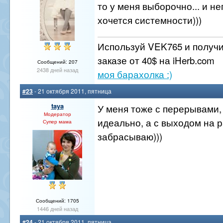
то у меня выборочно... и не
хочется системности)))
Используй VEK765 и получи
заказе от 40$ на iHerb.com
Сообщений: 207
2438 дней назад
моя барахолка :)
#23
- 21 октября 2011, пятница
taya
У меня тоже с перерывами, 
Модератор
идеально, а с выходом на р
Супер мама
забрасываю)))
Сообщений: 1705
1446 дней назад
#24
- 21 октября 2011, пятница