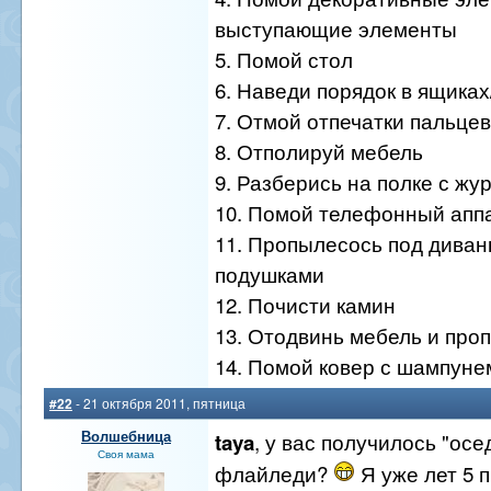
выступающие элементы
5. Помой стол
6. Наведи порядок в ящика
7. Отмой отпечатки пальцев
8. Отполируй мебель
9. Разберись на полке с ж
10. Помой телефонный апп
11. Пропылесось под дива
подушками
12. Почисти камин
13. Отодвинь мебель и про
14. Помой ковер с шампуне
#22
- 21 октября 2011, пятница
Волшебница
, у вас получилось "ос
taya
Своя мама
флайледи?
Я уже лет 5 п