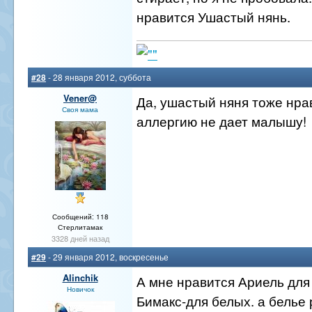
нравится Ушастый нянь.
#28
- 28 января 2012, суббота
Vener@
Да, ушастый няня тоже нрав
Своя мама
аллергию не дает малышу!
Сообщений: 118
Стерлитамак
3328 дней назад
#29
- 29 января 2012, воскресенье
Alinchik
А мне нравится Ариель для
Новичок
Бимакс-для белых. а белье 