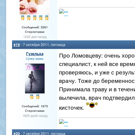
Сообщений: 3261
Стерлитамак
1242 дня назад
#19
- 7 октября 2011, пятница
Гузелька
Про Ломовцеву: очень хор
Супер мама
специалист, к ней все врем
проверяюсь, и уже с резуль
врачу. Тоже до беременно
Принимала траву и в течен
вылечила, врач подтвердил
кисточек.
Сообщений: 1673
Стерлитамак
1829 дней назад
#20
- 7 октября 2011, пятница