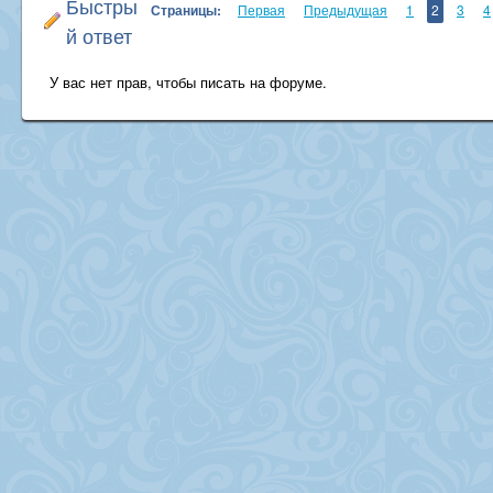
Быстры
Страницы:
Первая
Предыдущая
1
2
3
4
й ответ
У вас нет прав, чтобы писать на форуме.