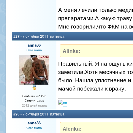
А меня лечили только мед
препаратами.А какую траву
Мне говорили,что ФКМ на в
#27
- 7 октября 2011, пятница
anna86
Alinka:
Своя мама
Правильный. Я на ощупь ки
заметила.Хотя месячных то
было. Нашла уплотнение и 
мамой побежали к врачу.
Сообщений: 223
Стерлитамак
2312 дней назад
#28
- 7 октября 2011, пятница
anna86
Аlenka:
Своя мама