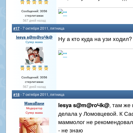
Сообщений: 3056
стерлитамак
567 дней назад
#17
- 7 октября 2011, пятница
lesya s@m@roЧk@
Ну а кто куда на узи ходил?
Супер мама
Сообщений: 3056
стерлитамак
567 дней назад
#18
- 7 октября 2011, пятница
МамаВани
, там же
lesya s@m@roЧk@
Модератор
делала у Ломовцевой. К С
Супер мама
маммолог не рекомендовал
- не знаю