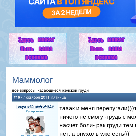
Маммолог
все вопросы ,касающиеся женской груди
#16
- 7 октября 2011, пятница
lesya s@m@roЧk@
тааак и меня перепугали(((
Супер мама
ничего не смогу -грудь с мо
насчет боли- рак груди тем 
нет, а опухоль уже есть(((