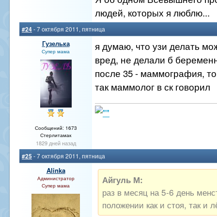
людей, которых я люблю...
#24
- 7 октября 2011, пятница
Гузелька
я думаю, что узи делать мо
Супер мама
вред, не делали б беременн
после 35 - маммография, то
так маммолог в ск говорил
Сообщений: 1673
Стерлитамак
1829 дней назад
#25
- 7 октября 2011, пятница
Alinka
Айгуль М:
Администратор
Супер мама
раз в месяц на 5-6 день менс
положении как и стоя, так и л