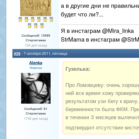
а в другие дни не правильн
будет что ли?...
Я в инстаграм @Mira_linka
Сообщений: 13595
StrMama в инстаграм @Str
Стерлитамак
134 дня назад
#26
- 7 октября 2011, пятница
Аlenka
Гузелька:
Новичок
Про Ломовцеву: очень хороши
ней все время хожу проверяю
результатом узи бегу к врачу
беременности была ФКМ. При
Сообщений: 61
Стерлитамак
в течении 3 месяцев вылечил
1742 дня назад
подтвердил отсутствие кисто