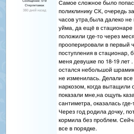
Самое сложное было попас
Сообщений: 519
Стерлитамак
поликлинику СК, очередь з
380 дней назад
часов утра,была далеко не
уйма, да ещё в стационаре
положили где-то через меся
прооперировали в первый ч
поступления в стационар, 
меня девушке по 18-19 лет .
остался небольшой шрамик
не изменилась. Делали все
наркозом, когда вытащили 
показали мне,на ощупь ка
сантиметра, оказалась где-т
Через год родила дочку, по
кормила без проблем. Сейч
все в порядке.