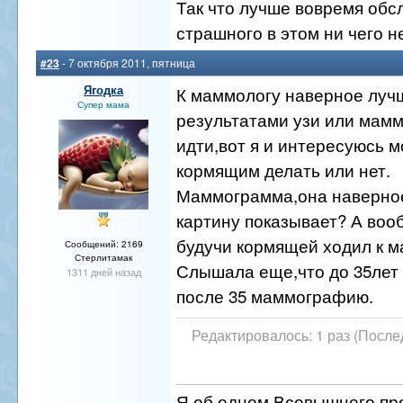
Так что лучше вовремя обс
страшного в этом ни чего не
#23
- 7 октября 2011, пятница
Ягодка
К маммологу наверное лучш
Супер мама
результатами узи или мам
идти,вот я и интересуюсь 
кормящим делать или нет.
Маммограмма,она наверно
картину показывает? А воо
будучи кормящей ходил к 
Сообщений: 2169
Стерлитамак
Слышала еще,что до 35лет 
1311 дней назад
после 35 маммографию.
Редактировалось: 1 раз (После
Я об одном Всевышнего про