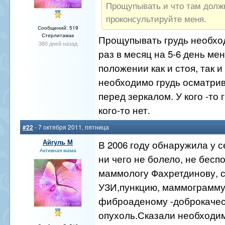
Прощупывать и что там долж
проконсультируйте меня.
Сообщений: 519
Стерлитамак
Прощупывать грудь необхо
380 дней назад
раз в месяц на 5-6 день ме
положении как и стоя, так и
необходимо грудь осматрив
перед зеркалом. У кого -то г
кого-то нет.
#22
- 7 октября 2011, пятница
Айгуль М
В 2006 году обнаружила у с
Активная мама
ни чего не болело, не бесп
маммологу Фахретдинову, 
УЗИ,пункцию, маммограмму
фиброаденому -доброкаче
опухоль.Сказали необходи