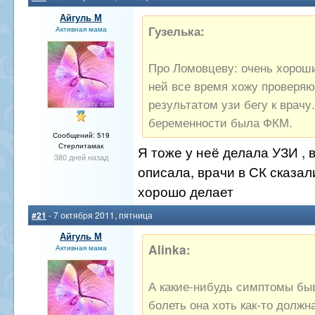
Айгуль М
Гузелька:
Активная мама
Про Ломовцеву: очень хороши
ней все время хожу проверяю
результатом узи бегу к врачу
беременности была ФКМ.
Сообщений: 519
Стерлитамак
Я тоже у неё делала УЗИ , 
380 дней назад
описала, врачи в СК сказали
хорошо делает
#21
- 7 октября 2011, пятница
Айгуль М
Alinka:
Активная мама
А какие-нибудь симптомы бы
болеть она хоть как-то должн