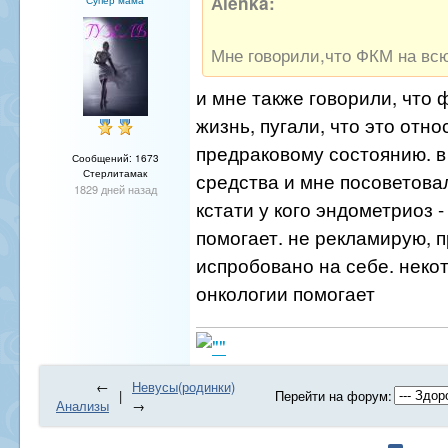
Аlenka:
Мне говорили,что ФКМ на всю
и мне также говорили, что 
жизнь, пугали, что это отно
предраковому состоянию. в
Сообщений: 1673
Стерлитамак
средства и мне посоветова
1829 дней назад
кстати у кого эндометриоз 
помогает. не рекламирую, 
испробовано на себе. неко
онкологии помогает
←
Невусы(родинки)
|
Перейти на форум:
Анализы
→