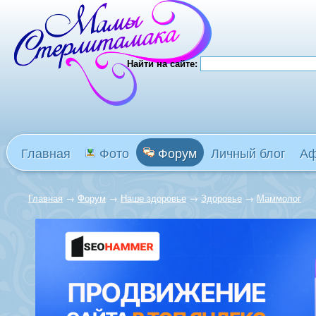
Найти на сайте:
Главная
Фото
Форум
Личный блог
А
Главная
→
Форум
→
Наше здоровье
→
Здоровье
→
Маммолог