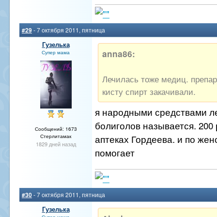
#29
- 7 октября 2011, пятница
Гузелька
anna86:
Супер мама
Лечилась тоже медиц. препа
кисту спирт закачивали.
я народными средствами ле
болиголов называется. 200 
Сообщений: 1673
аптеках Гордеева. и по же
Стерлитамак
1829 дней назад
помогает
#30
- 7 октября 2011, пятница
Гузелька
Супер мама