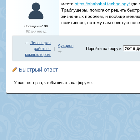
место
https://shabshai.technology/
где 
Траблушеры, помогают решить быстр
жизненных проблем, и вообще меня
позитивное, потому вам советую посет
Сообщений: 38
82 дня назад
←
Линзы для
Аукцион
работы с
|
Перейти на форум:
→
компьютером
Быстрый ответ
У вас нет прав, чтобы писать на форуме.