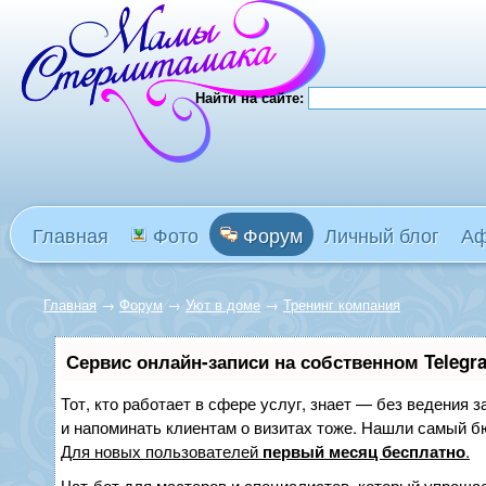
Найти на сайте:
Главная
Фото
Форум
Личный блог
А
Главная
→
Форум
→
Уют в доме
→
Тренинг компания
Сервис онлайн-записи на собственном Telegr
Тот, кто работает в сфере услуг, знает — без ведения з
и напоминать клиентам о визитах тоже. Нашли самый 
Для новых пользователей
первый месяц бесплатно
.
Чат-бот для мастеров и специалистов, который упрощае