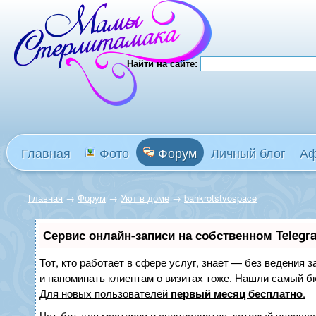
Найти на сайте:
Главная
Фото
Форум
Личный блог
А
Главная
→
Форум
→
Уют в доме
→
bankrotstvospace
Сервис онлайн-записи на собственном Telegr
Тот, кто работает в сфере услуг, знает — без ведения з
и напоминать клиентам о визитах тоже. Нашли самый 
Для новых пользователей
первый месяц бесплатно
.
Чат-бот для мастеров и специалистов, который упрощае