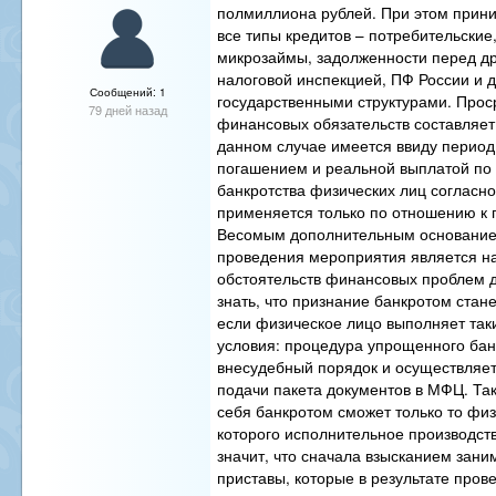
полмиллиона рублей. При этом прин
все типы кредитов – потребительские
микрозаймы, задолженности перед д
налоговой инспекцией, ПФ России и 
Сообщений: 1
государственными структурами. Прос
79 дней назад
финансовых обязательств составляет 
данном случае имеется ввиду перио
погашением и реальной выплатой по 
банкротства физических лиц согласн
применяется только по отношению к 
Весомым дополнительным основание
проведения мероприятия является н
обстоятельств финансовых проблем 
знать, что признание банкротом стан
если физическое лицо выполняет так
условия: процедура упрощенного бан
внесудебный порядок и осуществляе
подачи пакета документов в МФЦ. Та
себя банкротом сможет только то фи
которого исполнительное производст
значит, что сначала взысканием зан
приставы, которые в результате прове