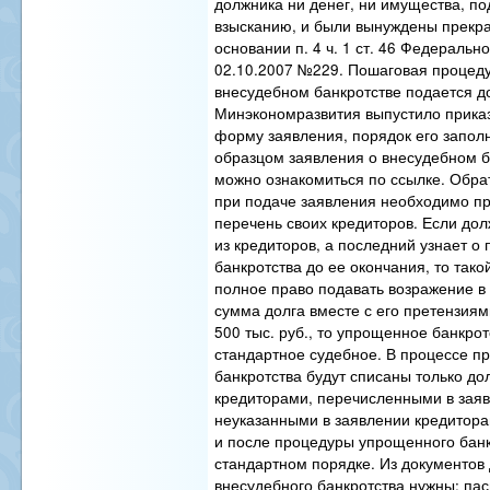
должника ни денег, ни имущества, п
взысканию, и были вынуждены прекра
основании п. 4 ч. 1 ст. 46 Федерально
02.10.2007 №229. Пошаговая процеду
внесудебном банкротстве подается 
Минэкономразвития выпустило приказ
форму заявления, порядок его запол
образцом заявления о внесудебном 
можно ознакомиться по ссылке. Обра
при подаче заявления необходимо п
перечень своих кредиторов. Если долж
из кредиторов, а последний узнает о
банкротства до ее окончания, то тако
полное право подавать возражение в
сумма долга вместе с его претензиям
500 тыс. руб., то упрощенное банкрот
стандартное судебное. В процессе 
банкротства будут списаны только до
кредиторами, перечисленными в заяв
неуказанными в заявлении кредитора
и после процедуры упрощенного банк
стандартном порядке. Из документов
внесудебного банкротства нужны: па