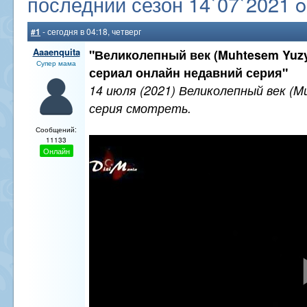
последний сезон 14`07`2021 on
#1
- сегодня в 04:18, четверг
Aaaenquita
"Великолепный век (Muhtesem Yuzyi
Супер мама
сериал онлайн недавний серия"
14 июля (2021) Великолепный век (Mu
серия смотреть.
Сообщений:
11133
Онлайн