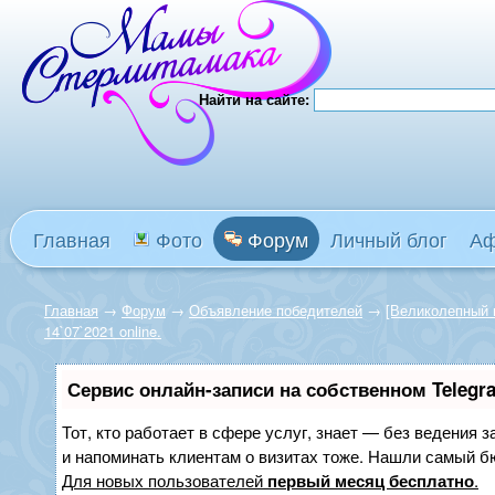
Найти на сайте:
Главная
Фото
Форум
Личный блог
А
Главная
→
Форум
→
Объявление победителей
→
[Великолепный в
14`07`2021 online.
Сервис онлайн-записи на собственном Telegr
Тот, кто работает в сфере услуг, знает — без ведения з
и напоминать клиентам о визитах тоже. Нашли самый 
Для новых пользователей
первый месяц бесплатно
.