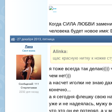
Когда СИЛА ЛЮБВИ заменит
человека будет новое имя: 
#8
- 27 декабря 2013, пятница
Лана
Alinka:
Своя мама
щас красную нитку к ножке ст
я тоже всегда так делаю))))
чем нет)))
а насчет иголки не знаю да
Сообщений: 111
Стерлитамак
конечно...
2232 дня назад
а я сегодня флешку свою н
уже и не надеялась, мужу в
что это он ее потерял, а у