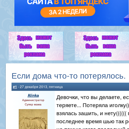
Если дома что-то потерялось.
#1
- 27 декабря 2013, пятница
Alinka
Девочки, что вы делаете, е
Администратор
теряете... Потеряла иголку((
Супер мама
взялась зашить, и нету((((((
последнее время шью так р
не помню когда последний р