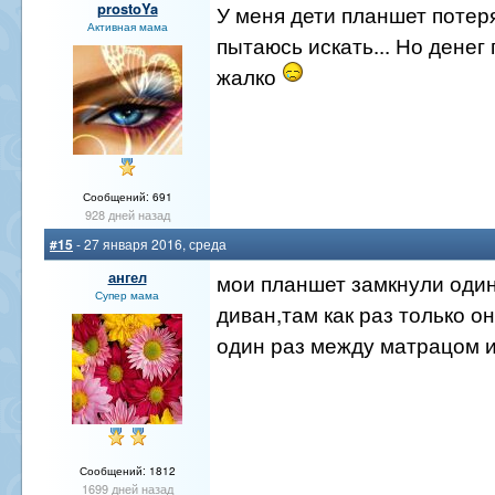
prostoYa
У меня дети планшет потеря
Активная мама
пытаюсь искать... Но денег
жалко
Сообщений: 691
928 дней назад
#15
- 27 января 2016, среда
ангел
мои планшет замкнули один
Супер мама
диван,там как раз только о
один раз между матрацом и
Сообщений: 1812
1699 дней назад