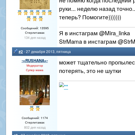
руки... неделю назад точно.
теперь? Помогите)))))))
Сообщений: 13595
Я в инстаграм @Mira_linka
Стерлитамак
134 дня назад
StrMama в инстаграм @Str
#2
- 27 декабря 2013, пятница
-=RUSHANA=-
может тщательно пропылес
Модератор
потерять, это не шутки
Супер мама
Сообщений: 1174
Стерлитамак
802 дня назад