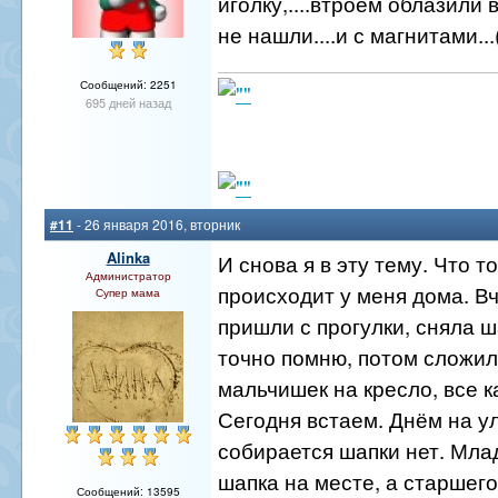
иголку,....втроём облазили в
не нашли....и с магнитами...(
Сообщений: 2251
695 дней назад
#11
- 26 января 2016, вторник
Alinka
И снова я в эту тему. Что 
Администратор
происходит у меня дома. В
Супер мама
пришли с прогулки, сняла ш
точно помню, потом сложил
мальчишек на кресло, все к
Сегодня встаем. Днём на у
собирается шапки нет. Мл
шапка на месте, а старшего
Сообщений: 13595