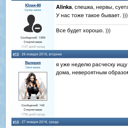
Юлия-80
, спешка, нервы, сует
Alinka
Супер мама
У нас тоже такое бывает. )))
Все будет хорошо. )))
Сообщений: 1393
Стерлитамак
1107 дней назад
#13
- 26 января 2016, вторник
Валерия
я уже неделю расческу ищу
Своя мама
дома, невероятным образо
Сообщений: 142
Стерлитамак
1756 дней назад
#14
- 27 января 2016, среда