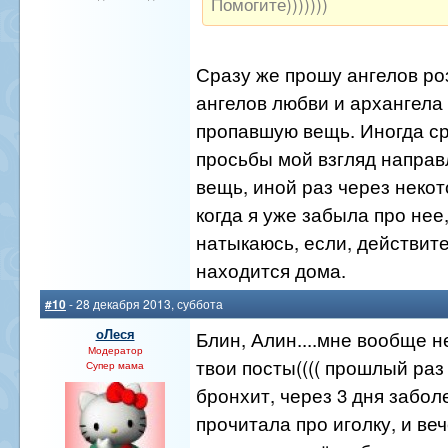
Помогите)))))))
Сразу же прошу ангелов ро
ангелов любви и архангела
пропавшую вещь. Иногда ср
просьбы мой взгляд направ
вещь, иной раз через некот
когда я уже забыла про нее
натыкаюсь, если, действите
находится дома.
#10
- 28 декабря 2013, суббота
оЛеся
Блин, Алин....мне вообще н
Модератор
твои посты(((( прошлый раз
Супер мама
бронхит, через 3 дня забол
прочитала про иголку, и ве