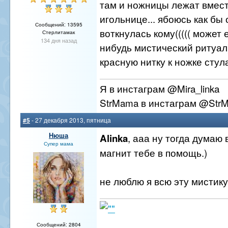
там и ножницы лежат вместе
игольнице... ябоюсь как бы 
Сообщений: 13595
воткнулась кому((((( может 
Стерлитамак
134 дня назад
нибудь мистический ритуал)
красную нитку к ножке стула
Я в инстаграм @Mira_linka
StrMama в инстаграм @Str
#5
- 27 декабря 2013, пятница
Нюша
, ааа ну тогда думаю
Alinka
Супер мама
магнит тебе в помощь.)
не люблю я всю эту мистику.
Сообщений: 2804