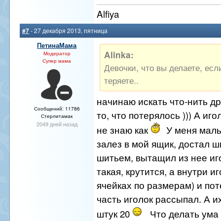
Alfiya
#7
- 27 декабря 2013, пятница
ПетинаМама
Alinka:
Модератор
Супер мама
Девочки, что вы делаете, есл
теряете..
начинаю искать что-нить др
Сообщений: 11786
то, что потерялось ))) А иго
Стерлитамак
2049 дней назад
не знаю как
У меня мал
залез в мой ящик, достал ш
шитьем, вытащил из нее иг
такая, крутится, а внутри и
ячейках по размерам) и по
часть иголок рассыпал. А и
штук 20
Что делать ума