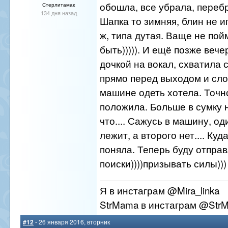
обошла, все убрала, переб
Стерлитамак
134 дня назад
Шапка то зимняя, блин не и
ж, типа дутая. Ваще не пой
быть))))). И ещё позже веч
дочкой на вокал, схватила 
прямо перед выходом и сло
машине одеть хотела. Точн
положила. Больше в сумку н
что.... Сажусь в машину, о
лежит, а второго нет.... Куд
поняла. Теперь буду отправ
поиски))))призывать силы)))
Я в инстаграм @Mira_linka
StrMama в инстаграм @Str
#12
- 26 января 2016, вторник