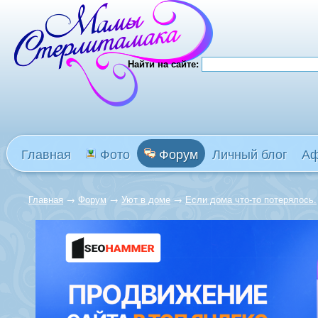
Найти на сайте:
Главная
Фото
Форум
Личный блог
А
Главная
→
Форум
→
Уют в доме
→
Если дома что-то потерялось.