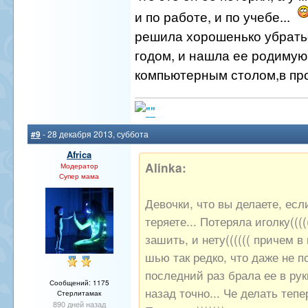
и по работе, и по учебе...
решила хорошенько убрать
годом, и нашла ее родимую
компьютерным столом,в про
#9
- 28 декабря 2013, суббота
Africa
Alinka:
Модератор
Супер мама
Девочки, что вы делаете, есл
теряете... Потеряла иголку((((
зашить, и нету(((((( причем 
шью так редко, что даже не п
последний раз брала ее в рук
Сообщений: 1175
назад точно... Че делать тепе
Стерлитамак
890 дней назад