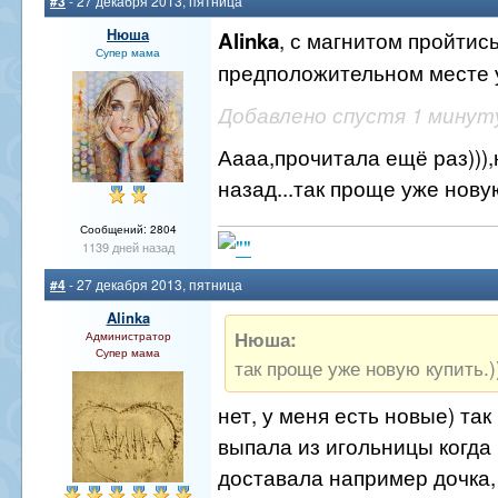
#3
- 27 декабря 2013, пятница
Нюша
, с магнитом пройтись
Alinka
Супер мама
предположительном месте 
Добавлено спустя 1 минут
Аааа,прочитала ещё раз)))
назад...так проще уже новую
Сообщений: 2804
1139 дней назад
#4
- 27 декабря 2013, пятница
Alinka
Нюша:
Администратор
Супер мама
так проще уже новую купить.)
нет, у меня есть новые) так
выпала из игольницы когда 
доставала например дочка, 