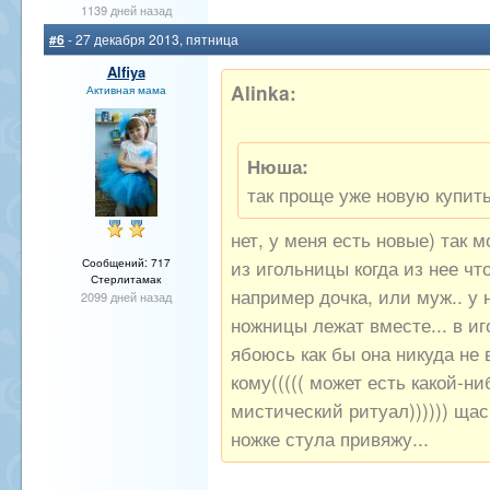
1139 дней назад
#6
- 27 декабря 2013, пятница
Alfiya
Alinka:
Активная мама
Нюша:
так проще уже новую купить
нет, у меня есть новые) так 
из игольницы когда из нее чт
Сообщений: 717
Стерлитамак
например дочка, или муж.. у 
2099 дней назад
ножницы лежат вместе... в иг
ябоюсь как бы она никуда не 
кому((((( может есть какой-ни
мистический ритуал)))))) щас
ножке стула привяжу...