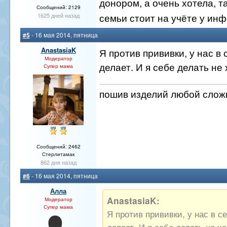
донором, а очень хотела, та
Сообщений: 2129
семьи стоит на учёте у ин
1625 дней назад
#5
- 16 мая 2014, пятница
AnastasiaK
Я против прививки, у нас в 
Модератор
делает. И я себе делать не 
Супер мама
пошив изделий любой сложн
Сообщений: 2462
Стерлитамак
862 дня назад
#6
- 16 мая 2014, пятница
Алла
AnastasiaK:
Модератор
Супер мама
Я против прививки, у нас в с
делает. И я себе делать не хо