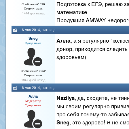
Подготовка к ЕГЭ, решаю з
Сообщений: 896
Стерлитамак
математике
1444 дня назад
Продукция AMWAY недорог
#3
- 16 мая 2014, пятница
Sneg
, а я регулярно "колю
Алла
Супер мама
донор, приходится следить
здоровьем)
Сообщений: 2952
Стерлитамак
1847 дней назад
#4
- 16 мая 2014, пятница
Алла
, да, сходите, не тян
Nazilya
Модератор
мы своим регулярно привив
Супер мама
про себя почему-то забыва
, это здорово! Я не см
Sneg