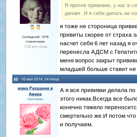
Я против прививки, у нас в с
делает. И я себе делать не хо
я тоже не стороница привив
привиты скорее от страха з
Сообщений: 1578
насчет себя 6 лет назад я 
стерлитамак
1152 дня назад
перенесла АДСМ с Гепатит
меня вопрос закрыт прививо
младшей больше ставит не
#9
- 16 мая 2014, пятница
мама Раушании и
А я все прививки делала по
Амира
этого никак.Всегда все бы
Своя мама
конечно тяжело переноситс
смертельно же.И потом что
и получаем.