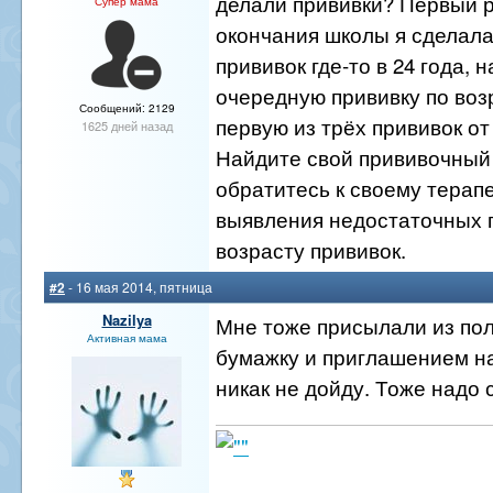
делали прививки? Первый р
Супер мама
окончания школы я сделала
прививок где-то в 24 года, 
очередную прививку по возр
Сообщений: 2129
первую из трёх прививок от
1625 дней назад
Найдите свой прививочный 
обратитесь к своему терап
выявления недостаточных 
возрасту прививок.
#2
- 16 мая 2014, пятница
Nazilya
Мне тоже присылали из по
Активная мама
бумажку и приглашением на
никак не дойду. Тоже надо 