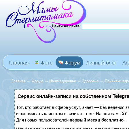
Найти на сайте:
Главная
Фото
Форум
Личный блог
А
Главная
→
Форум
→
Наше здоровье
→
Здоровье
→
Прививки вз
Сервис онлайн-записи на собственном Telegr
Тот, кто работает в сфере услуг, знает — без ведения з
и напоминать клиентам о визитах тоже. Нашли самый 
Для новых пользователей
первый месяц бесплатно
.
Чат-бот для мастеров и специалистов, который упрощае