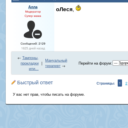
Алла
,
оЛеся
Модератор
Супер мама
Сообщений: 2129
1625 дней назад
←
Тампоны,
Мануальный
прокладки
|
Перейти на форум:
терапевт
→
или...
Быстрый ответ
Страницы:
1
2
У вас нет прав, чтобы писать на форуме.