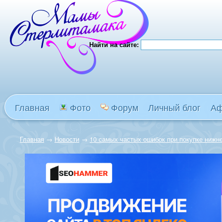
Найти на сайте:
Главная
Фото
Форум
Личный блог
А
Главная
→
Новости
→
10 самых частых ошибок при покупке нижн