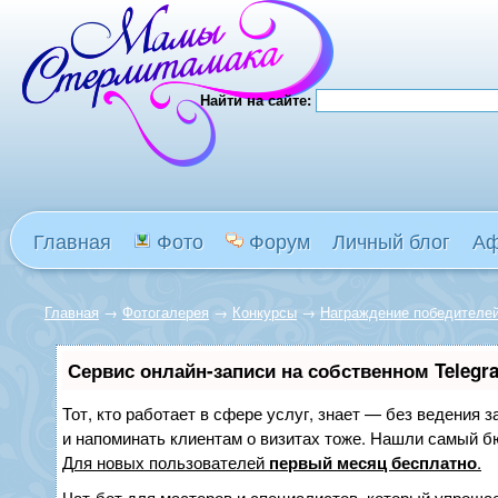
Найти на сайте:
Главная
Фото
Форум
Личный блог
А
Главная
→
Фотогалерея
→
Конкурсы
→
Награждение победителе
Сервис онлайн-записи на собственном Telegr
Тот, кто работает в сфере услуг, знает — без ведения з
и напоминать клиентам о визитах тоже. Нашли самый 
Для новых пользователей
первый месяц бесплатно
.
Чат-бот для мастеров и специалистов, который упрощае