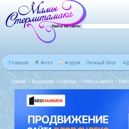
Найти на сайте:
Главная
Фото
Форум
Личный блог
А
Главная
→
Фотогалерея
→
Конкурсы
→
Ребята и зверята
→
Ребят