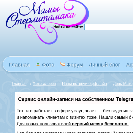
Найти на сайте:
Главная
Фото
Форум
Личный блог
А
Главная
→
Фотогалерея
→
Наши встречи офф-лайн
→
День Матер
Сервис онлайн-записи на собственном Telegr
Тот, кто работает в сфере услуг, знает — без ведения з
и напоминать клиентам о визитах тоже. Нашли самый 
Для новых пользователей
первый месяц бесплатно
.
Чат-бот для мастеров и специалистов, который упрощае