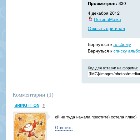
Просмотров:
830
4 декабря 2012
ПетинаМама
Открыть оригинал
Вернуться к
альбому
Вернуться к
списку альб
Код для вставки на форумы:
Комментарии (
1
)
BRING IT ON
#
ой не туда нажала простите) хотела плюс)
Ответить