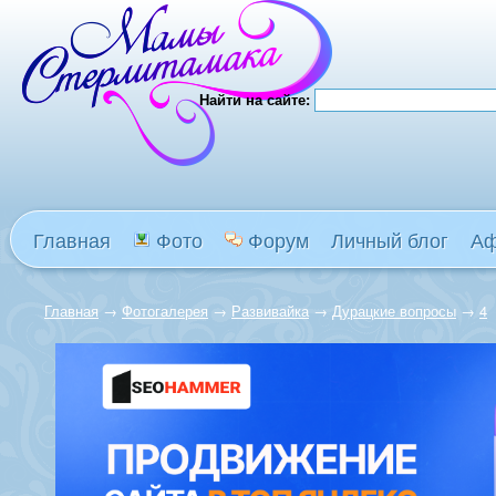
Найти на сайте:
Главная
Фото
Форум
Личный блог
А
Главная
→
Фотогалерея
→
Развивайка
→
Дурацкие вопросы
→
4