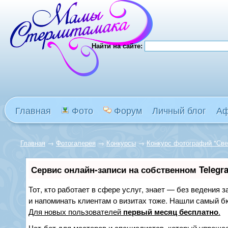
Найти на сайте:
Главная
Фото
Форум
Личный блог
А
Главная
→
Фотогалерея
→
Конкурсы
→
Конкурс фотографий "Све
Сервис онлайн-записи на собственном Telegr
Тот, кто работает в сфере услуг, знает — без ведения з
и напоминать клиентам о визитах тоже. Нашли самый 
Для новых пользователей
первый месяц бесплатно
.
Чат-бот для мастеров и специалистов, который упрощае