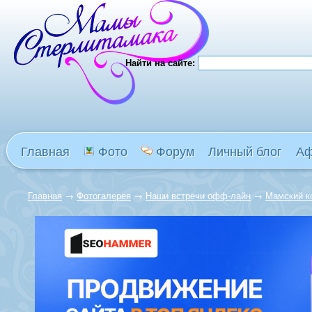
Найти на сайте:
Главная
Фото
Форум
Личный блог
А
Главная
→
Фотогалерея
→
Наши встречи офф-лайн
→
Мамский к