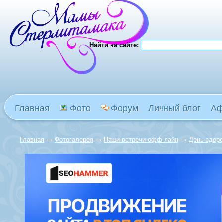
Найти на сайте:
Главная
Фото
Форум
Личный блог
А
Главная
→
Фотогалерея
→
Наши встречи офф-лайн
→
День здоро