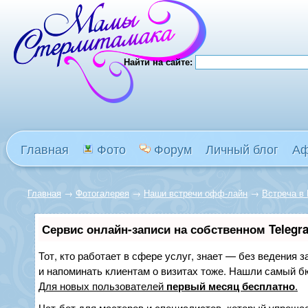
Найти на сайте:
Главная
Фото
Форум
Личный блог
А
Главная
→
Фотогалерея
→
Наши встречи офф-лайн
→
Встреча в 
Сервис онлайн-записи на собственном Telegr
Тот, кто работает в сфере услуг, знает — без ведения з
и напоминать клиентам о визитах тоже. Нашли самый 
Для новых пользователей
первый месяц бесплатно
.
Чат-бот для мастеров и специалистов, который упрощае