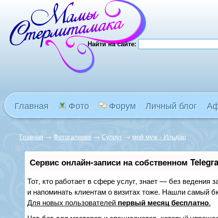
Найти на сайте:
Главная
Фото
Форум
Личный блог
А
Главная
→
Фотогалерея
→
Супруг
→
мой муж - Ильдар
Сервис онлайн-записи на собственном Telegr
Тот, кто работает в сфере услуг, знает — без ведения з
и напоминать клиентам о визитах тоже. Нашли самый 
Для новых пользователей
первый месяц бесплатно
.
Чат-бот для мастеров и специалистов, который упрощае