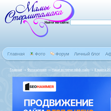
Найти на сайте:
Главная
Фото
Форум
Личный блог
А
Главная
→
Фотогалерея
→
Наши встречи офф-лайн
→
8 марта 20