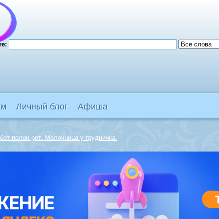
те:
ум
Личный блог
Афиша
бот полон рот. Молочница у грудничка.