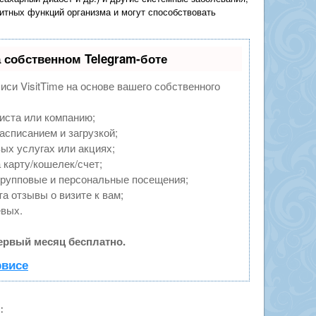
итных функций организма и могут способствовать
 собственном Telegram-боте
иси VisitTime на основе вашего собственного
иста или компанию;
асписанием и загрузкой;
ых услугах или акциях;
 карту/кошелек/счет;
групповые и персональные посещения;
а отзывы о визите к вам;
евых.
ервый месяц бесплатно.
рвисе
я
: