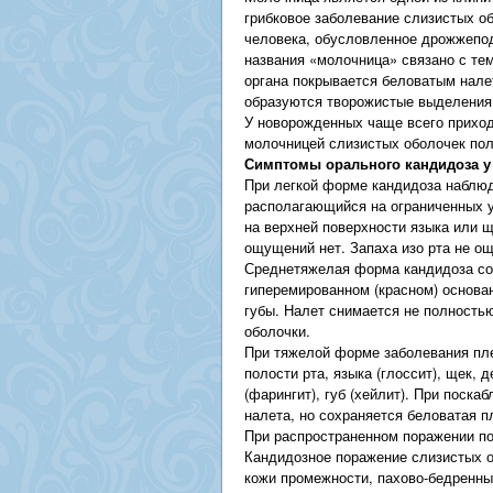
грибковое заболевание слизистых об
человека, обусловленное дрожжепод
названия «молочница» связано с тем
органа покрывается беловатым нале
образуются творожистые выделения
У новорожденных чаще всего прихо
молочницей слизистых оболочек пол
Симптомы орального кандидоза у
При легкой форме кандидоза наблюд
располагающийся на ограниченных у
на верхней поверхности языка или щ
ощущений нет. Запаха изо рта не о
Среднетяжелая форма кандидоза со
гиперемированном (красном) основа
губы. Налет снимается не полность
оболочки.
При тяжелой форме заболевания пл
полости рта, языка (глоссит), щек, д
(фарингит), губ (хейлит). При поск
налета, но сохраняется беловатая п
При распространенном поражении по
Кандидозное поражение слизистых о
кожи промежности, пахово-бедренны