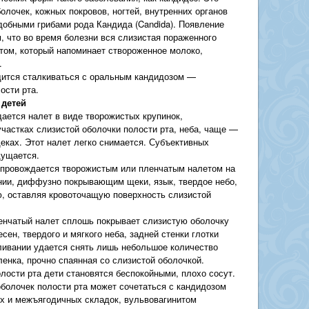
олочек, кожных покровов, ногтей, внутренних органов
обными грибами рода Кандида (Candida). Появление
, что во время болезни вся слизистая пораженного
том, который напоминает створоженное молоко,
.
дится сталкиваться с оральным кандидозом —
ости рта.
 детей
ается налет в виде творожистых крупинок,
частках слизистой оболочки полости рта, неба, чаще —
еках. Этот налет легко снимается. Субъективных
щущается.
провождается творожистым или пленчатым налетом на
нии, диффузно покрывающим щеки, язык, твердое небо,
ю, оставляя кровоточащую поверхность слизистой
енчатый налет сплошь покрывает слизистую оболочку
есен, твердого и мягкого неба, задней стенки глотки
абливании удается снять лишь небольшое количество
ленка, прочно спаянная со слизистой оболочкой.
лости рта дети становятся беспокойными, плохо сосут.
болочек полости рта может сочетаться с кандидозом
х и межъягодичных складок, вульвовагинитом