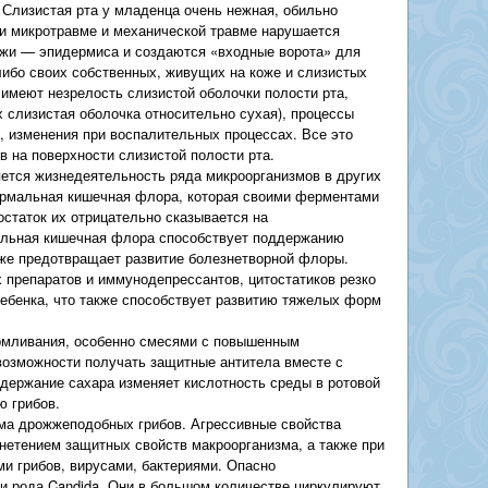
 Слизистая рта у младенца очень нежная, обильно
ри микротравме и механической травме нарушается
ожи — эпидермиса и создаются «входные ворота» для
либо своих собственных, живущих на коже и слизистых
 имеют незрелость слизистой оболочки полости рта,
 слизистая оболочка относительно сухая), процессы
, изменения при воспалительных процессах. Все это
в на поверхности слизистой полости рта.
ется жизнедеятельность ряда микроорганизмов в других
нормальная кишечная флора, которая своими ферментами
остаток их отрицательно сказывается на
альная кишечная флора способствует поддержанию
кже предотвращает развитие болезнетворной флоры.
препаратов и иммунодепрессантов, цитостатиков резко
ебенка, что также способствует развитию тяжелых форм
армливания, особенно смесями с повышенным
озможности получать защитные антитела вместе с
ержание сахара изменяет кислотность среды в ротовой
ю грибов.
ма дрожжеподобных грибов. Агрессивные свойства
гнетением защитных свойств макроорганизма, а также при
ми грибов, вирусами, бактериями. Опасно
и рода Candida. Они в большом количестве циркулируют