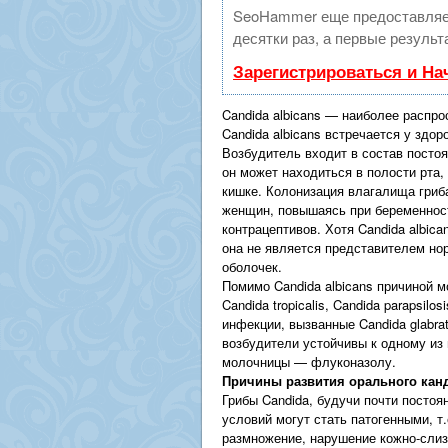
SeoHammer еще предоставляе
десятки раз, а первые результ
Зарегистрироваться и На
Candida albicans — наиболее распр
Candida albicans встречается у здо
Возбудитель входит в состав посто
он может находиться в полости рта,
кишке. Колонизация влагалища гриба
женщин, повышаясь при беременност
контрацептивов. Хотя Candida albic
она не является представителем но
оболочек.
Помимо Candida albicans причиной м
Candida tropicalis, Candida parapsilo
инфекции, вызванные Candida glabrat
возбудители устойчивы к одному из
молочницы — флуконазолу.
Причины развития орального кан
Грибы Candida, будучи почти постоя
условий могут стать патогенными, т
размножение, нарушение кожно-слиз