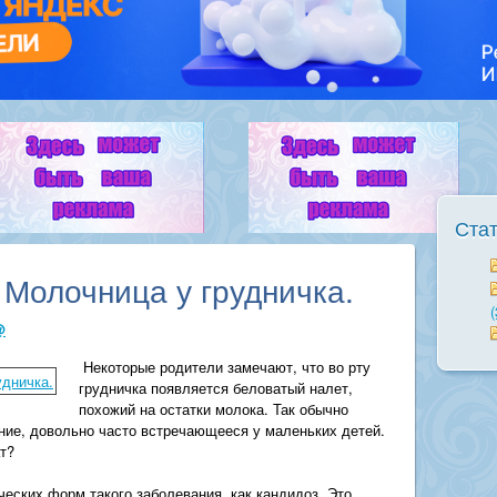
Ста
 Молочница у грудничка.
(
@
Некоторые родители замечают, что во рту
грудничка появляется беловатый налет,
похожий на остатки молока. Так обычно
ие, довольно часто встречающееся у маленьких детей.
т?
еских форм такого заболевания, как кандидоз. Это