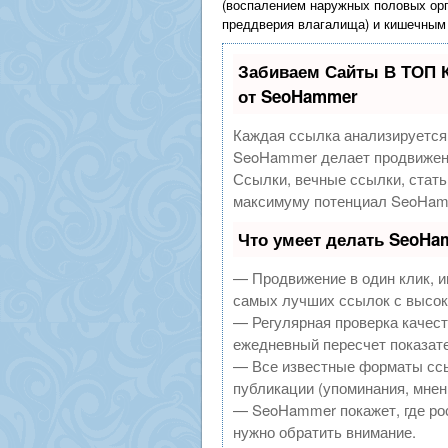
(воспалением наружных половых орг
преддверия влагалища) и кишечным
Забиваем Сайты В ТОП 
от SeoHammer
Каждая ссылка анализируется 
SeoHammer делает продвижени
Ссылки, вечные ссылки, стать
максимуму потенциал SeoHamm
Что умеет делать SeoHa
— Продвижение в один клик, и
самых лучших ссылок с высок
— Регулярная проверка качест
ежедневный пересчет показате
— Все известные форматы ссы
публикации (упоминания, мнени
— SeoHammer покажет, где рос
нужно обратить внимание.