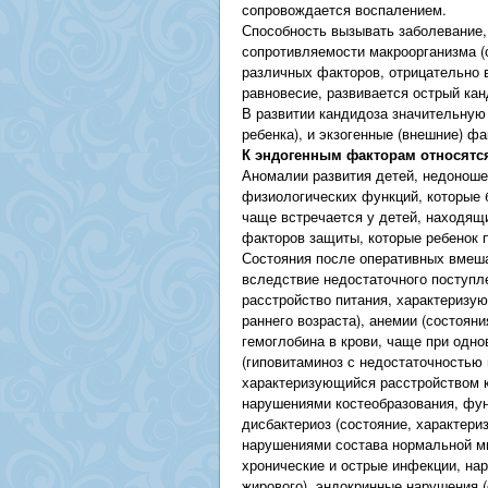
сопровождается воспалением.
Способность вызывать заболевание,
сопротивляемости макроорганизма (
различных факторов, отрицательно 
равновесие, развивается острый кан
В развитии кандидоза значительную 
ребенка), и экзогенные (внешние) фа
К эндогенным факторам относятс
Аномалии развития детей, недоноше
физиологических функций, которые 
чаще встречается у детей, находящи
факторов защиты, которые ребенок 
Состояния после оперативных вмеша
вследствие недостаточного поступле
расстройство питания, характеризу
раннего возраста), анемии (состоя
гемоглобина в крови, чаще при одн
(гиповитаминоз с недостаточностью 
характеризующийся расстройством 
нарушениями костеобразования, фун
дисбактериоз (состояние, характер
нарушениями состава нормальной м
хронические и острые инфекции, нар
жирового), эндокринные нарушения (