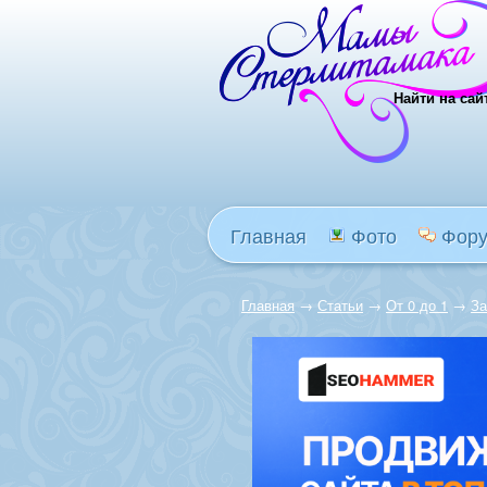
Найти на сай
Главная
Фото
Фор
Главная
→
Статьи
→
От 0 до 1
→
За