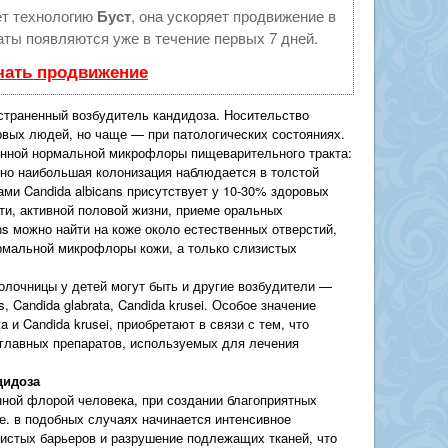
т технологию
Буст
, она ускоряет продвижение в
аты появляются уже в течение первых 7 дней.
чать продвижение
остраненный возбудитель кандидоза. Носительство
ровых людей, но чаще — при патологических состояниях.
янной нормальной микрофлоры пищеварительного тракта:
 но наибольшая колонизация наблюдается в толстой
ми Candida albicans присутствует у 10-30% здоровых
и, активной половой жизни, приеме оральных
ans можно найти на коже около естественных отверстий,
рмальной микрофлоры кожи, а только слизистых
олочницы у детей могут быть и другие возбудители —
sis, Candida glabrata, Candida krusei. Особое значение
a и Candida krusei, приобретают в связи с тем, что
 главных препаратов, используемых для лечения
дидоза
нной флорой человека, при создании благоприятных
.е. в подобных случаях начинается интенсивное
истых барьеров и разрушение подлежащих тканей, что