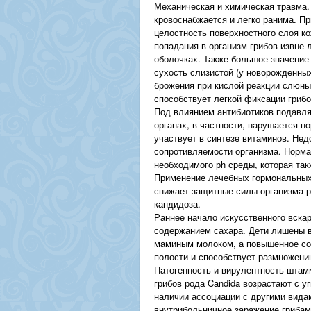
Механическая и химическая травма.
кровоснабжается и легко ранима. П
целостность поверхностного слоя к
попадания в организм грибов извне 
оболочках. Также большое значение
сухость слизистой (у новорожденных
брожения при кислой реакции слюны
способствует легкой фиксации грибо
Под влиянием антибиотиков подавля
органах, в частности, нарушается 
участвует в синтезе витаминов. Нед
сопротивляемости организма. Норм
необходимого рh среды, которая та
Применение лечебных гормональных 
снижает защитные силы организма р
кандидоза.
Раннее начало искусственного вск
содержанием сахара. Дети лишены в
маминым молоком, а повышенное сод
полости и способствует размножени
Патогенность и вирулентность штам
грибов рода Candida возрастают с у
наличии ассоциации с другими вида
внутрибольничное заражение грибам