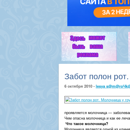
Забот полон рот.
6 октября 2010 -
lesya s@m@roЧk
проявляется молочница — заболеван
Чем опасна молочница и как ее леча
Что такое молочница?
Молочница является одной из клинич