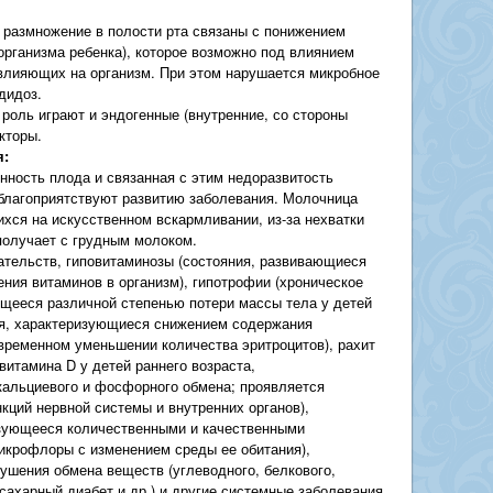
 размножение в полости рта связаны с понижением
организма ребенка), которое возможно под влиянием
влияющих на организм. При этом нарушается микробное
дидоз.
роль играют и эндогенные (внутренние, со стороны
кторы.
я:
нность плода и связанная с этим недоразвитость
благоприятствуют развитию заболевания. Молочница
хся на искусственном вскармливании, из-за нехватки
получает с грудным молоком.
тельств, гиповитаминозы (состояния, развивающиеся
ния витаминов в организм), гипотрофии (хроническое
ющееся различной степенью потери массы тела у детей
ния, характеризующиеся снижением содержания
овременном уменьшении количества эритроцитов), рахит
витамина D у детей раннего возраста,
кальциевого и фосфорного обмена; проявляется
кций нервной системы и внутренних органов),
изующееся количественными и качественными
икрофлоры с изменением среды ее обитания),
ушения обмена веществ (углеводного, белкового,
сахарный диабет и др.) и другие системные заболевания,