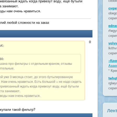
сезон
ривязанный ждать когда привезут воду, ещё бутыли
а занимают.
cygwi
оды нам очень нравиться.
obegd
серия
лий любой сложности на заказ
ednx
rfwgy
серия
0
yoly
aK:
lkith
серия
80:
«Кре
ана про фильтры с отдельным краном, отзывы
Aaaen
ительные.
" Кре
ой уже 3 месяца стоит, до этого бутылированную
twhq
. Нам очень нравиться. Есть большой + не надо сидеть
rglwy
 привязанный ждать когда привезут воду, ещё бутыли
серия
ста занимают.
 воды нам очень нравиться.
окупали такой фильтр?
Лент