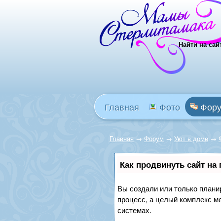
Найти на сай
Главная
Фото
Фор
Главная
→
Форум
→
Уют в доме
→
Как продвинуть сайт на
Вы создали или только планир
процесс, а целый комплекс м
системах.