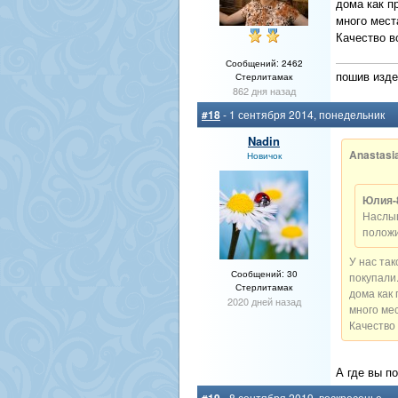
дома как п
много мест
Качество в
Сообщений: 2462
пошив изде
Стерлитамак
862 дня назад
#18
- 1 сентября 2014, понедельник
Nadin
Anastasi
Новичок
Юлия-
Наслыш
полож
У нас так
Сообщений: 30
покупали
Стерлитамак
дома как
2020 дней назад
много ме
Качество
А где вы п
- 8 сентября 2019, воскресенье