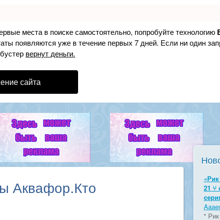
первые места в поиске самостоятельно, попробуйте технологию
таты появляются уже в течение первых 7 дней. Если ни один зап
 бустер
вернут деньги.
ение сайта
Нов
«Рик 
ды Аквафор.Кто
21 ⑂
cери
Aaaen
" Рик