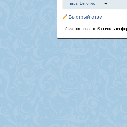
|
игра! Цепочка...
→
Быстрый ответ
У вас нет прав, чтобы писать на фо