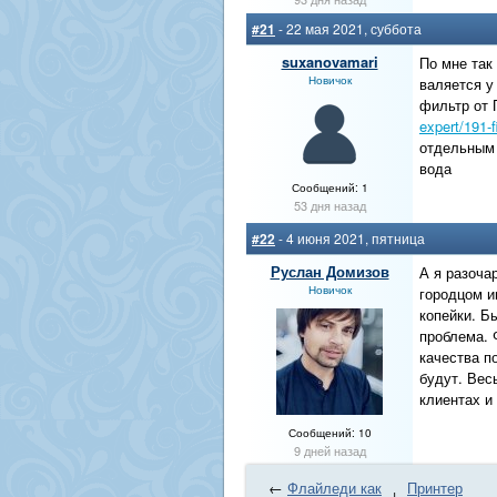
#21
- 22 мая 2021, суббота
suxanovamari
По мне так
Новичок
валяется у
фильтр от
expert/191-
отдельным 
вода
Сообщений: 1
53 дня назад
#22
- 4 июня 2021, пятница
Руслан Домизов
А я разоча
Новичок
городцом и
копейки. Б
проблема. 
качества по
будут. Вес
клиентах и
Сообщений: 10
9 дней назад
←
Флайледи как
Принтер