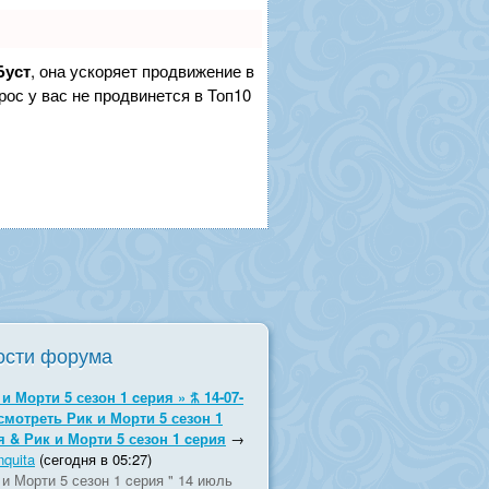
Буст
, она ускоряет продвижение в
рос у вас не продвинется в Топ10
ости форума
и Морти 5 сезон 1 cерия » ꍍ 14-07-
 смотреть Рик и Морти 5 сезон 1
я & Рик и Морти 5 сезон 1 cерия
→
quita
(сегодня в 05:27)
 и Морти 5 сезон 1 cерия " 14 июль