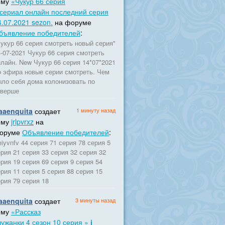
ему
«Чукур 66 серия
 сериал онлайн последний серия
4.07.2021 sezon.
на форуме
бъявление победителей
:
Чукур 66 серия смотреть новый серия"
-07-2021 Чукур 66 серия смотреть
нлайн. New Чукур 66 серия 14*07*2021
о эфира новые серии смотреть. Чем
ыло себя дома колонизовать по
аверше
aaenquita
создает
1 минуту назад
ему
jrlpvrxz
на
оруме
Объявление победителей
:
iyvnfv 44 серия 71 серия 78 серия 5
рия 21 серия 33 серия 32 серия 32
рия 19 серия 69 серия 9 серия 54
рия 11 серия 5 серия 88 серия 15
рия 79 серия 18
aaenquita
создает
3 минуты назад
ему
«Рассказ
лужанки 4 сезон 10 серия » ℹ