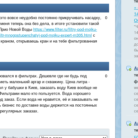
т
»
1
 это вовсе неудобно постоянно прикручивать насадку,
0
О
 меня теперь она без дела, в итоге установили такой
"
 Прио Новой Воды
https://www.filter.ru/filtry-pod-mojku-
14
filtr-mnogostupenchatyj-pod-mojku-expert-m305.html
с
о
краном, открываешь кран и на тебе фильтрованная
д
б
з
A
т
ровался в фильтрах. Дешевле где ни будь под
0
ф
меть маленький аргар и скважину. Цена литра -
ыл у бабушки в Киев, заказать воду Киев вообще не
we
Фильтрами мало кто пользуется. Вода хорошего
се
д заказ. Если вода не нравится, её и заказывать не
се
ь бизнес по доставке воды держится на постоянных
се
 регулярных заказах.
се
A
т
с