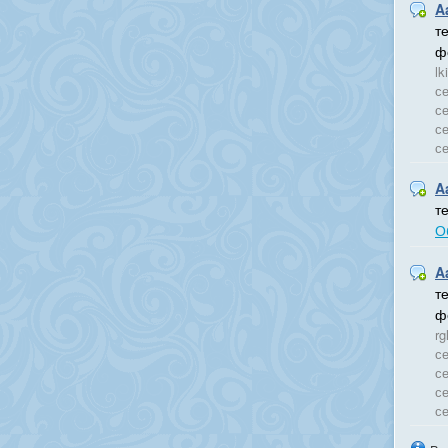
A
т
ф
lk
се
се
се
с
A
т
О
A
т
ф
rg
се
се
се
се