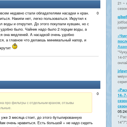
21 ~ 
сезон
всем недавно стали обладателями насадки н кран.
0
qibp
иться. Накипи нет, легко пользоваться. Икрутил к
joitf
ил воды и открутил. До этого покупали кувшин, но с
серия
 удобно было. Чайник надо было 2 порции воды, а
я она медленей. А насадкой очень удобно
«Чук
ся, а главное что делаешь минимальный напор, и
посл
Aaaen
 крутит
"Чуку
14-07
онлай
jrlpv
weiyv
серия
«Рас
0
14~7
:
сезо
а про фильтры с отдельным краном, отзывы
сезо
льные.
05:24
" Рас
й уже 3 месяца стоит, до этого бутылированную
14*7*
Нам очень нравиться. Есть большой + не надо сидеть