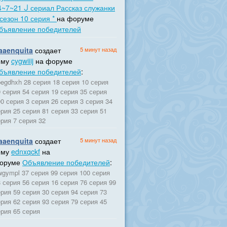
4~7~21 ᒎ сериал Рассказ служанки
 сезон 10 серия *
на форуме
бъявление победителей
aaenquita
создает
5 минут назад
ему
cygwiiij
на форуме
бъявление победителей
:
egdhxh 28 серия 18 серия 10 серия
 серия 54 серия 19 серия 35 серия
0 серия 3 серия 26 серия 3 серия 34
рия 25 серия 81 серия 33 серия 51
рия 7 серия 32
aaenquita
создает
5 минут назад
ему
ednxqckf
на
оруме
Объявление победителей
:
wgympl 37 серия 99 серия 100 серия
 серия 56 серия 16 серия 76 серия 99
рия 59 серия 30 серия 94 серия 73
рия 62 серия 93 серия 79 серия 45
ерия 65 серия