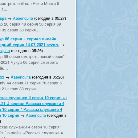
смотреть online. «Рик и Морти 5
 1...
fspa
→
Aaaenquita
(сегодня в 05:27)
oap 26 серия 48 серия 36 серия 69
 35 серия 53 серия...
ур 66 серия » сериал онлайн
едний серия 14.07.2021 sezon.
→
quita
(сегодня в 05:26)
р 66 серия смотреть новый серия"
-2021 Чукур 66 серия смотреть
н....
rxz
→
Aaaenquita
(сегодня в 05:26)
nfv 44 серия 71 серия 78 серия 5
 21 серия 33 серия...
сказ служанки 4 сезон 10 серия » ℹ
~21 ᒎ сериал Рассказ служанки 4
н 10 серия * Рассказ служанки 4
н 10 серия
→
Aaaenquita
(сегодня в
)
сказ служанки 4 сезон 10 серия "
21 ` онлайн. «Рассказ служанки 4