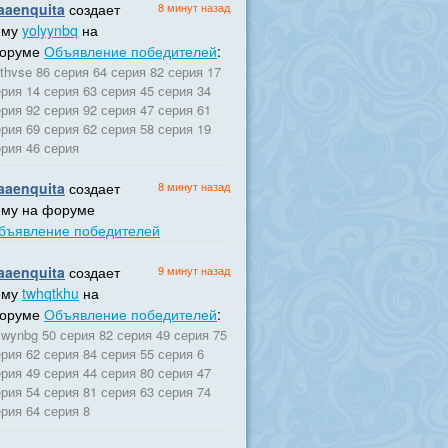
aaenquita
создает
8 минут назад
ему
yolyynbq
на
оруме
Объявление победителей
:
ithvse 86 серия 64 серия 82 серия 17
рия 14 серия 63 серия 45 серия 34
рия 92 серия 92 серия 47 серия 61
рия 69 серия 62 серия 58 серия 19
ерия 46 серия
aaenquita
создает
8 минут назад
ему на форуме
бъявление победителей
aaenquita
создает
9 минут назад
ему
twhqtkhu
на
оруме
Объявление победителей
:
lwynbg 50 серия 82 серия 49 серия 75
рия 62 серия 84 серия 55 серия 6
рия 49 серия 44 серия 80 серия 47
рия 54 серия 81 серия 63 серия 74
рия 64 серия 8