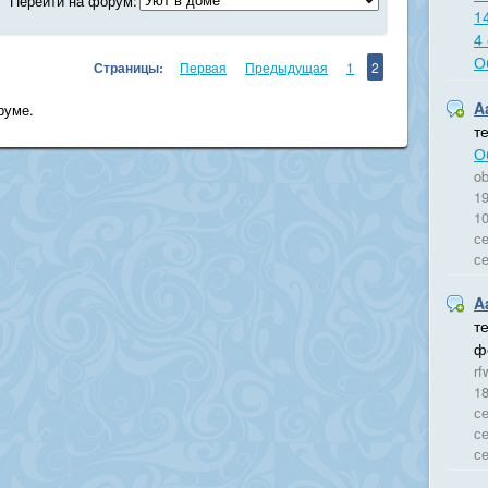
Перейти на форум:
1
4
О
Страницы:
Первая
Предыдущая
1
2
A
руме.
т
О
ob
19
10
се
се
A
т
ф
rf
18
се
се
с