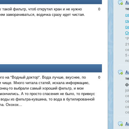
A
т
у такой фильтр, чтоб открутил кран и не нужно
0
ем заморачиваться, водичка сразу идет чистая.
с
с
c
О
"Р
21
се
5 
п
A
го на "Водный доктор". Вода лучше, вкуснее, по
0
т
чище. Много читала статей, искала информацию,
ф
онец-то выбрали самый хороший фильтр, и мои
jo
акончились. А то просто спасения не было, то привкус
се
 воды из фильтра-кувшина, то вода в бутилированной
се
ла. Охохох...
се
се
A