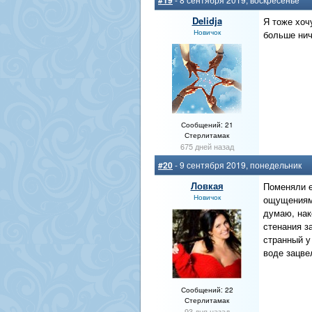
#19
Delidja
Я тоже хоч
Новичок
больше нич
Сообщений: 21
Стерлитамак
675 дней назад
#20
- 9 сентября 2019, понедельник
Ловкая
Поменяли е
Новичок
ощущениям 
думаю, нак
стенания з
странный у
воде зацве
Сообщений: 22
Стерлитамак
93 дня назад