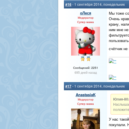
#16
- 1 сентября 2014, понедельник
оЛеся
Мы тоже со
Модератор
Очень нрав
Супер мама
крану, нал
ним мне не
фильтруетс
пользовать
счётчик не
Сообщений: 2251
695 дней назад
#17
- 1 сентября 2014, понедельник
AnastasiaK
Юлия-80
Модератор
Супер мама
Наслышан
положите
У нас тако
покупали. 