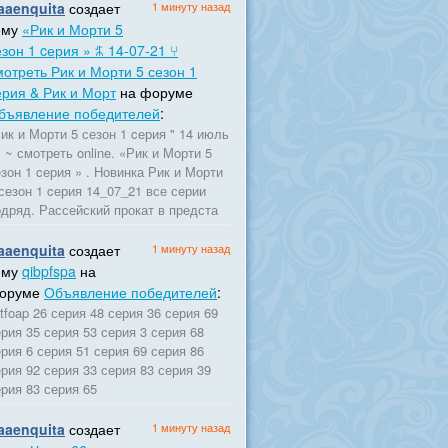
aaenquita
создает
1 минуту назад
ему
«Рик и Морти 5
езон 1 cерия » ꍍ 14-07-21 ⑂
мотреть Рик и Морти 5 сезон 1
ерия & Рик и Морт
на форуме
бъявление победителей
:
ик и Морти 5 сезон 1 cерия " 14 июль
 ~ смотреть online. «Рик и Морти 5
зон 1 cерия » . Новинка Рик и Морти
сезон 1 cерия 14_07_21 все серии
одряд. Рассейский прокат в предста
aaenquita
создает
1 минуту назад
ему
qibpfspa
на
оруме
Объявление победителей
:
itfoap 26 серия 48 серия 36 серия 69
рия 35 серия 53 серия 3 серия 68
рия 6 серия 51 серия 69 серия 86
рия 92 серия 33 серия 83 серия 39
рия 83 серия 65
aaenquita
создает
1 минуту назад