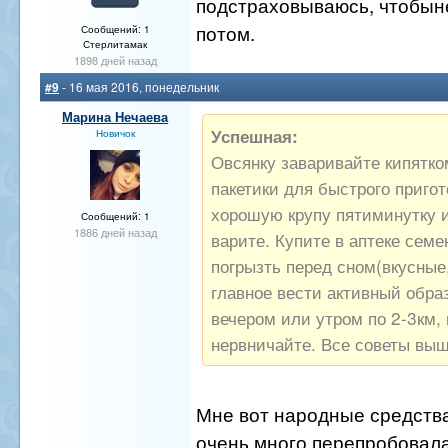
подстраховываюсь, чтобын
потом.
Сообщений: 1
Стерлитамак
1898 дней назад
#9
- 16 мая 2016, понедельник
Марина Нечаева
Успешная:
Новичок
Овсянку заваривайте кипятком
пакетики для быстрого пригот
хорошую крупу пятиминутку и
Сообщений: 1
1886 дней назад
варите. Купите в аптеке семе
погрызть перед сном(вкусные,
главное вести активный образ
вечером или утром по 2-3км, 
нервничайте. Все советы вы
Мне вот народные средства
очень много перепробовала