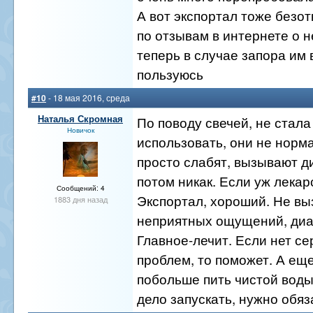
А вот экспортал тоже безот
по отзывам в интернете о н
теперь в случае запора им 
пользуюсь
#10
- 18 мая 2016, среда
Наталья Скромная
По поводу свечей, не стала
Новичок
использовать, они не норма
просто слабят, вызывают д
потом никак. Если уж лекар
Сообщений: 4
Экспортал, хороший. Не вы
1883 дня назад
неприятных ощущений, диар
Главное-лечит. Если нет с
проблем, то поможет. А ещ
побольше пить чистой воды
дело запускать, нужно обяз