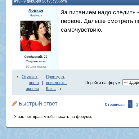
#15
- 9 декабря 2017, суббота
Ловкая
За питанием надо следить -
Новичок
первое. Дальше смотреть п
самочувствию.
Сообщений: 22
Стерлитамак
93 дня назад
←
Окулист,
Простуда,
все о
|
осиплость.
Перейти на форум:
зрении
Как...
→
Быстрый ответ
Страницы:
1
2
У вас нет прав, чтобы писать на форуме.