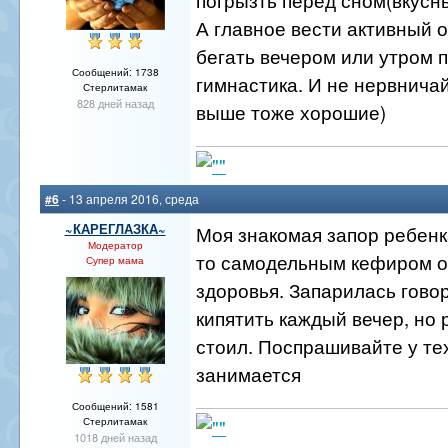
А главное вести активный 
бегать вечером или утром п
Сообщений: 1738
гимнастика. И не нервнича
Стерлитамак
828 дней назад
выше тоже хорошие)
#6
- 13 апреля 2016, среда
~КАРЕГЛАЗКА~
Моя знакомая запор ребенк
Модератор
то самодельным кефиром о
Супер мама
здоровья. Запарилась гово
кипятить каждый вечер, но 
стоил. Поспрашивайте у тех
занимается
Сообщений: 1581
Стерлитамак
1018 дней назад