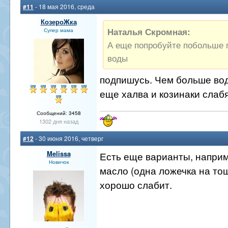
#11
- 18 мая 2016, среда
КозероЖка
Наталья Скромная:
Супер мама
А еще попробуйте побольше 
воды
подпишусь. Чем больше вод
еще халва и козинаки слабя
Сообщений: 3458
1302 дня назад
#12
- 30 июня 2016, четверг
Melissa
Есть еще варианты, наприм
Новичок
масло (одна ложечка на тощ
хорошо слабит.