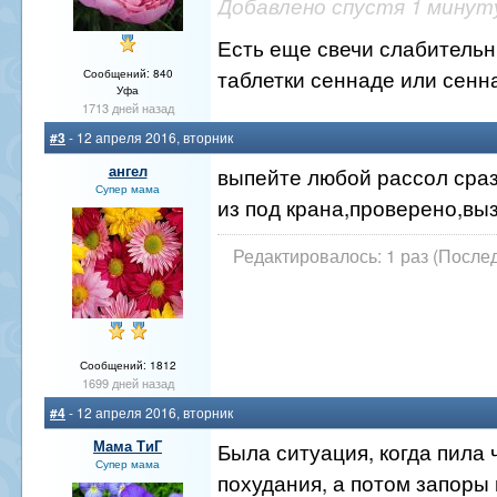
Добавлено спустя 1 минут
Есть еще свечи слабитель
таблетки сеннаде или сенна
Сообщений: 840
Уфа
1713 дней назад
#3
- 12 апреля 2016, вторник
ангел
выпейте любой рассол сраз
Супер мама
из под крана,проверено,вы
Редактировалось: 1 раз (Послед
Сообщений: 1812
1699 дней назад
#4
- 12 апреля 2016, вторник
Мама ТиГ
Была ситуация, когда пила 
Супер мама
похудания, а потом запоры