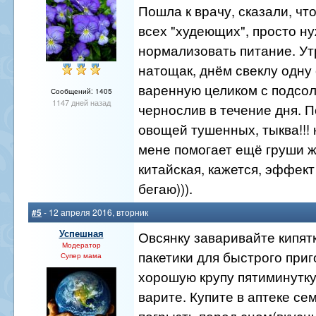
Пошла к врачу, сказали, чт
всех "худеющих", просто н
нормализовать питание. Ут
натощак, днём свеклу одну
варенную целиком с подсол
Сообщений: 1405
1147 дней назад
чернослив в течение дня. 
овощей тушенных, тыква!!!
мене помогает ещё груши ж
китайская, кажется, эффект
бегаю))).
#5
- 12 апреля 2016, вторник
Успешная
Овсянку заваривайте кипятк
Модератор
пакетики для быстрого приг
Супер мама
хорошую крупу пятиминутку 
варите. Купите в аптеке се
погрызть перед сном(вкусны