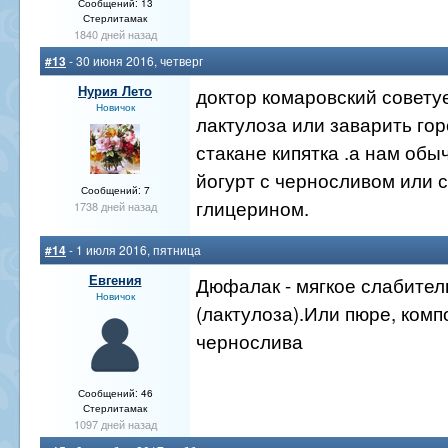
Сообщений: 13
Стерлитамак
1840 дней назад
#13
- 30 июня 2016, четверг
Нурия Лето
доктор комаровский совету
Новичок
лактулоза или заварить гор
стакане кипятка .а нам обы
йогурт с черносливом или с
Сообщений: 7
глицерином.
1738 дней назад
#14
- 1 июля 2016, пятница
Евгения
Дюфалак - мягкое слабител
Новичок
(лактулоза).Или пюре, комп
чернослива
Сообщений: 46
Стерлитамак
1097 дней назад