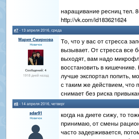
наращивание ресниц тел. 8-
http://vk.com/id183621624
#7
- 13 апреля 2016, среда
Мария Смирнова
То, что у вас от стресса за
Новичок
вызывает. От стресса все 
выходят, вам надо микроф
восстановить в кишечнике.
Сообщений: 4
лучше экспортал попить, м
1918 дней назад
с таким же действием, что
снимает без риска привыка
#8
- 14 апреля 2016, четверг
sdar91
когда на диете сижу, то то
Новичок
принимаю, от смены рацион
часто задерживается, пото