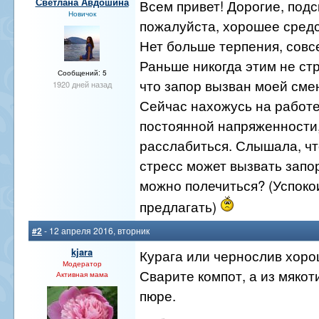
Светлана Авдошина
Всем привет! Дорогие, подс
Новичок
пожалуйста, хорошее средс
Нет больше терпения, совс
Раньше никогда этим не ст
Сообщений: 5
что запор вызван моей сме
1920 дней назад
Сейчас нахожусь на работе
постоянной напряженности,
расслабиться. Слышала, ч
стресс может вызвать запо
можно полечиться? (Успоко
предлагать)
#2
- 12 апреля 2016, вторник
kjara
Курага или чернослив хоро
Модератор
Сварите компот, а из мякот
Активная мама
пюре.