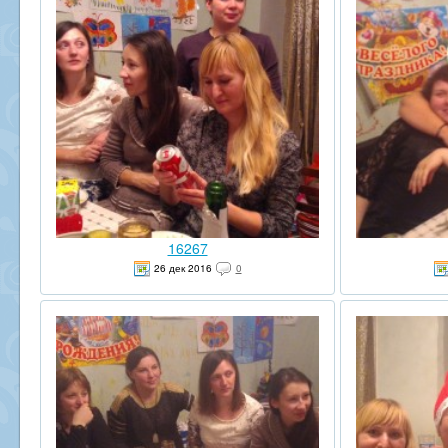
16267
26 дек 2016
0