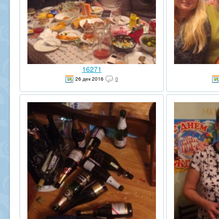
16271
26 дек 2016
0