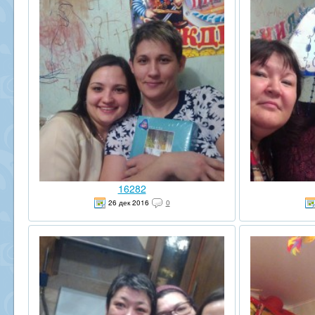
16282
26 дек 2016
0