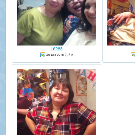
16285
26 дек 2016
0