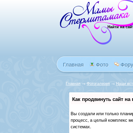
Найти на сай
Главная
Фото
Фор
Главная
→
Фотогалерея
→
Наши вс
Как продвинуть сайт на
Вы создали или только планир
процесс, а целый комплекс м
системах.