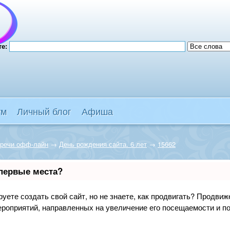
те:
ум
Личный блог
Афиша
тречи офф-лайн
→
День рождения сайта. 6 лет
→
15662
 первые места?
уете создать свой сайт, но не знаете, как продвигать? Продвиже
ероприятий, направленных на увеличение его посещаемости и п