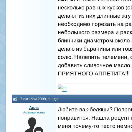
несколько равных кусков (о
делают из них длинные жгу
необходимо порезать на ра
небольшого размера и раск
блинчики диаметром около 
делаю из баранины или гов
солю. Налепить пелемени, 
добавить сливочное масло, 
ПРИЯТНОГО АППЕТИТА!!!
#9
- 7 октября 2009, среда
Алла
Любите вак-беляши? Попро
Активная мама
понравится. Нашла рецепт 
меня почему-то тесто немн