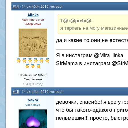
#14
- 14 октября 2010, четверг
Alinka
Т@т@ро4к@:
Администратор
Супер мама
я терпеть не могу магазинны
да и какие то они не естес
Я в инстаграм @Mira_linka
StrMama в инстаграм @Str
Сообщений: 13595
Стерлитамак
134 дня назад
#15
- 14 октября 2010, четверг
ольга
девочки, спасибо! я все ут
Своя мама
что бы такого-эдакого приго
пельмешки!!! просто, быстро