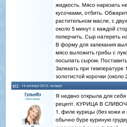
жидкость. Мясо нарезать 
кусочками, отбить. Обжари
растительном масле, с дву
около 5 минут с каждой сто
поперчить. Сыр натереть на
В форму для запекания выл
мясо выложить грибы с лук
посыпать сыром. Поставить
Запекать при температуре 
золотистой корочки (около 2
#11
- 14 октября 2010, четверг
Гульн@з
Я недвно открыла для себ
Своя мама
рецепт. КУРИЦА В СЛИВО
1. филе курицы (без кожи и 
обычно буре куриную грудк