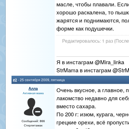
масле, чтобы плавали. Есл
хорошо раскалена, то пышк
жарятся и поднимаются, по
форме как подушечки.
Редактировалось: 1 раз (После
Я в инстаграм @Mira_linka
StrMama в инстаграм @Str
#2
- 25 сентября 2009, пятница
Алла
Очень вкусное, а главное, 
Активная мама
лакомство недавно для себ
вместо сахара.
По 200 г: изюм, курага, чер
грецкие орехи, всё пропуст
Сообщений: 866
Стерлитамак