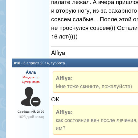
палате лежал. А вчера пришло
и вторую ногу, из-за сахарног
совсем слабые... После этой 
не проснулся совсем((( Остали
16 лет(((((
Alfiya
#18
- 5 апреля 2014, суббота
Алла
Alfiya:
Модератор
Супер мама
Мне тоже скиньте, пожалуйста)
ОК
Alfiya:
Сообщений: 2129
1625 дней назад
как состояние вен после лечения,
им?