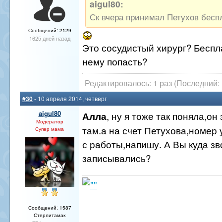
aigul80:
Ск вчера принимал Петухов бесп
Сообщений: 2129
1625 дней назад
Это сосудистый хирург? Беспла
нему попасть?
Редактировалось: 1 раз (Последний: 
#30
- 10 апреля 2014, четверг
aigul80
, ну я тоже так поняла,о
Алла
Модератор
там.а на счет Петухова,номер 
Супер мама
с работы,напишу. А Вы куда з
записывались?
Сообщений: 1587
Стерлитамак