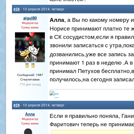
#28
- 10 апреля 2014, четверг
aigul80
, а Вы по какому номеру 
Алла
Модератор
Норисе принимают платно те ж
Супер мама
в СК сосудистом,если я прави
звонили записаться с утра,пок
дозванились,уже все запись з
принимают 1 раз в неделю .А в
принимал Петухов бесплатно,в
Сообщений: 1587
получилось,на сегодня записа
Стерлитамак
774 дня назад
#29
- 10 апреля 2014, четверг
Алла
Если я правильно поняла, Ган
Модератор
Фаритович теперь не принима
Супер мама