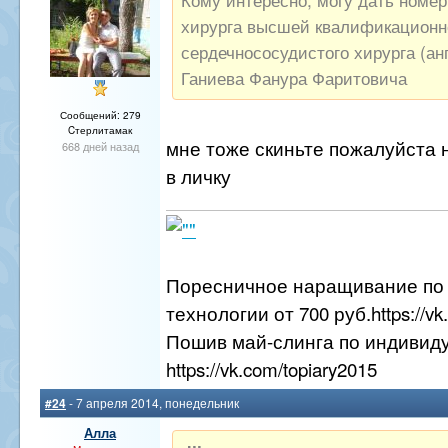
хирурга высшей квалификационно
сердечнососудистого хирурга (ан
Ганиева Фанура Фаритовича
Сообщений: 279
Cтерлитамак
мне тоже скиньте пожалуйста
668 дней назад
в личку
Поресничное наращивание по 
технологии от 700 руб.https://v
Пошив май-слинга по индивид
https://vk.com/topiary2015
#24
- 7 апреля 2014, понедельник
Алла