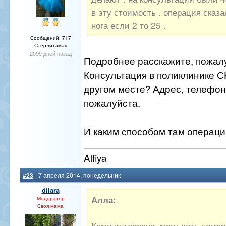
в эту стоимость . операция сказа
нога если 2 то 25 .
Сообщений: 717
Стерлитамак
2099 дней назад
Подробнее расскажите, пожал
Консультация в поликлинике 
другом месте? Адрес, телефон
пожалуйста.
И каким способом там операц
Alfiya
#23
- 7 апреля 2014, понедельник
dilara
Алла:
Модератор
Своя мама
Кому интересно, могу дать номер