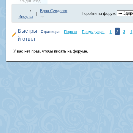
774 дня назад
←
Врач-Сурдолог
|
Перейти на форум:
Инсульт
→
Быстры
Страницы:
Первая
Предыдущая
1
2
3
4
й ответ
У вас нет прав, чтобы писать на форуме.