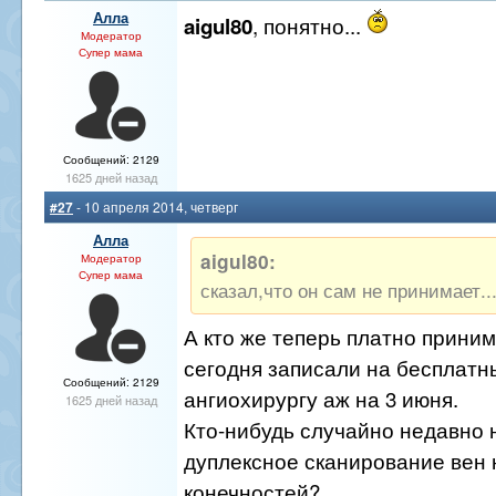
Алла
, понятно...
aigul80
Модератор
Супер мама
Сообщений: 2129
1625 дней назад
#27
- 10 апреля 2014, четверг
Алла
aigul80:
Модератор
Супер мама
сказал,что он сам не принимает..
А кто же теперь платно прини
сегодня записали на бесплатн
Сообщений: 2129
ангиохирургу аж на 3 июня.
1625 дней назад
Кто-нибудь случайно недавно 
дуплексное сканирование вен
конечностей?