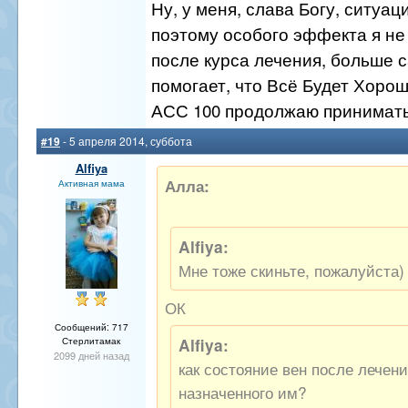
Ну, у меня, слава Богу, ситуац
поэтому особого эффекта я не
после курса лечения, больше
помогает, что Всё Будет Хорош
АСС 100 продолжаю принимат
#19
- 5 апреля 2014, суббота
Alfiya
Алла:
Активная мама
Alfiya:
Мне тоже скиньте, пожалуйста)
ОК
Сообщений: 717
Alfiya:
Стерлитамак
2099 дней назад
как состояние вен после лечени
назначенного им?