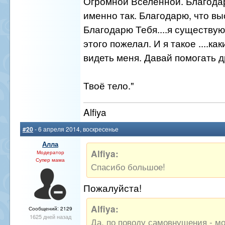
Огромной Вселенной. Благодар
именно так. Благодарю, что в
Благодарю Тебя....я существую
этого пожелал. И я такое ....к
видеть меня. Давай помогать д
Твоё тело."
Alfiya
#20
- 6 апреля 2014, воскресенье
Алла
Alfiya:
Модератор
Супер мама
Спасибо большое!
Пожалуйста!
Alfiya:
Сообщений: 2129
1625 дней назад
Да, по поводу самовнушения - м