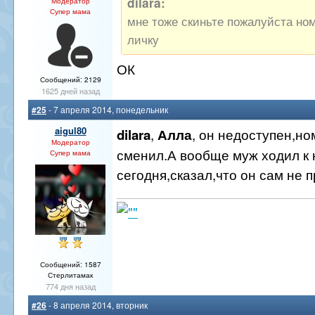
dilara:
Модератор
Супер мама
мне тоже скиньте пожалуйста но
личку
ОК
Сообщений: 2129
1625 дней назад
#25
- 7 апреля 2014, понедельник
aigul80
,
, он недоступен,н
dilara
Алла
Модератор
сменил.А вообще муж ходил к
Супер мама
сегодня,сказал,что он сам не п
Сообщений: 1587
Стерлитамак
774 дня назад
#26
- 8 апреля 2014, вторник