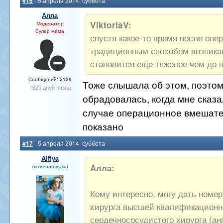
#16
- 5 апреля 2014, суббота
Алла
ViktoriaV:
Модератор
Супер мама
спустя какое-то время после опе
традиционным способом возника
становится еще тяжелее чем до 
Сообщений: 2129
Тоже слышала об этом, поэтом
1625 дней назад
обрадовалась, когда мне сказа
случае операционное вмешате
показано
#17
- 5 апреля 2014, суббота
Alfiya
Алла:
Активная мама
Кому интересно, могу дать номер
хирурга высшей квалификационно
сердечнососудистого хирурга (ан