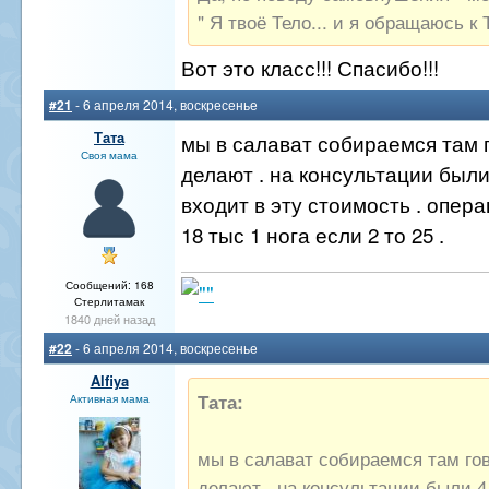
" Я твоё Тело... и я обращаюсь к Т
Вот это класс!!! Спасибо!!!
#21
- 6 апреля 2014, воскресенье
Тата
мы в салават собираемся там 
Своя мама
делают . на консультации были
входит в эту стоимость . опер
18 тыс 1 нога если 2 то 25 .
Сообщений: 168
Стерлитамак
1840 дней назад
#22
- 6 апреля 2014, воскресенье
Alfiya
Тата:
Активная мама
мы в салават собираемся там го
делают . на консультации были 4