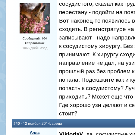
сосудистого, сказал как гр
перестану - подойти на по
Вот наконец-то появилось 
сходить. В регистратуре н
записывают - надо направл
Сообщений: 104
Стерлитамак
к сосудистому хирургу. Без
1066 дней назад
принимают. К хирургу сход
направление не дал, на узи
прошлый раз без проблем к
попала. Подскажите как и к
попасть к сосудистому? Луч
приходить? Может еще что
Где хорошо узи делают и с
стоит?
#40
- 12 ноября 2014, среда
Алла
, да, сосудистые х
ViktoriaV