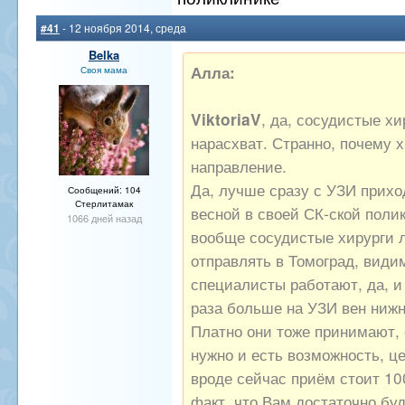
#41
- 12 ноября 2014, среда
Belka
Алла:
Своя мама
ViktoriaV
, да, сосудистые х
нарасхват. Странно, почему х
направление.
Да, лучше сразу с УЗИ прихо
Сообщений: 104
Стерлитамак
весной в своей СК-ской полик
1066 дней назад
вообще сосудистые хирурги 
отправлять в Томоград, види
специалисты работают, да, и
раза больше на УЗИ вен нижн
Платно они тоже принимают, 
нужно и есть возможность, ц
вроде сейчас приём стоит 100
факт, что Вам достаточно буд