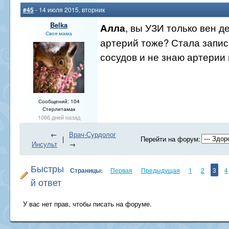
#45
- 14 июля 2015, вторник
Belka
, вы УЗИ только вен д
Алла
Своя мама
артерий тоже? Стала запи
сосудов и не знаю артерии 
Сообщений: 104
Стерлитамак
1066 дней назад
←
Врач-Сурдолог
|
Перейти на форум:
Инсульт
→
Быстры
Страницы:
Первая
Предыдущая
1
2
3
4
й ответ
У вас нет прав, чтобы писать на форуме.