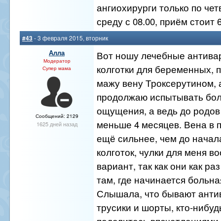
ангиохирурги только по чет
среду с 08.00, приём стоит 
#43
- 3 февраля 2015, вторник
Алла
Вот ношу лечебные антива
Модератор
колготки для беременных, 
Супер мама
мажу вену Троксерутином, а
продолжаю испытывать бо
ощущения, а ведь до родов
Сообщений: 2129
меньше 4 месяцев. Вена в 
1625 дней назад
ещё сильнее, чем до нача
колготок, чулки для меня в
вариант, так как они как ра
там, где начинается больна
Слышала, что бывают анти
трусики и шорты, кто-нибуд
поделитесь впечатлениями,