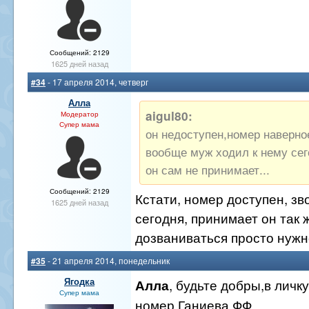
Сообщений: 2129
1625 дней назад
#34
- 17 апреля 2014, четверг
Алла
aigul80:
Модератор
Супер мама
он недоступен,номер наверно
вообще муж ходил к нему сег
он сам не принимает...
Сообщений: 2129
Кстати, номер доступен, зв
1625 дней назад
сегодня, принимает он так ж
дозваниваться просто нужн
#35
- 21 апреля 2014, понедельник
Ягодка
, будьте добры,в личк
Алла
Супер мама
номер Ганиева ФФ.