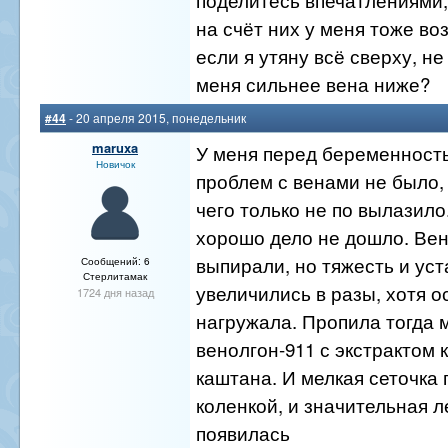
на счёт них у меня тоже во
если я утяну всё сверху, не
меня сильнее вена ниже?
#44
- 20 апреля 2015, понедельник
maruxa
У меня перед беременност
Новичок
проблем с венами не было,
чего только не по вылазило
хорошо дело не дошло. Вен
выпирали, но тяжесть и уст
Сообщений: 6
Стерлитамак
увеличились в разы, хотя о
1724 дня назад
нагружала. Пропила тогда 
венолгон-911 с экстрактом 
каштана. И мелкая сеточка
коленкой, и значительная л
появилась