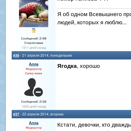
Я об одном Всевышнего про
людей, которых я люблю...
Сообщений: 2169
Стерлитамак
1311 дней назад
#36
- 21 апреля 2014, понедельник
Алла
, хорошо
Ягодка
Модератор
Супер мама
Сообщений: 2129
1625 дней назад
#37
- 22 апреля 2014, вторник
Алла
Кстати, девочки, кто дважды
Модератор