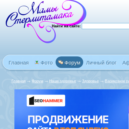
Найти на сайте:
Главная
Фото
Форум
Личный блог
А
Главная
→
Форум
→
Наше здоровье
→
Здоровье
→
Варикозное р