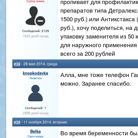
пропивает для профилактик
Супер мама
препаратов типа Детралекс
1500 руб.) или Антикстакса 
руб.), хочу поделиться, на
Сообщений: 2129
упаковку заменителя из 50 
1625 дней назад
для наружного применения
всего за 200 рублей
#38
- 28 мая 2014, среда
knopkodavka
Алла, мне тоже телефон Га
Новичок
можно. Заранее спасибо.
Сообщений: 1
2599 дней назад
#39
- 11 ноября 2014, вторник
Belka
Во время беременности бы
Своя мама