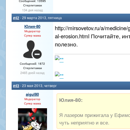
Сообщений: 13595
Стерлитамак
134 дня назад
#42
- 29 марта 2013, пятница
Юлия-80
http://mirsovetov.ru/a/medicine
Модератор
al-erosion.html Почитайте, и
Супер мама
полезно.
Сообщений: 1872
Стерлитамак
2465 дней назад
#43
- 23 мая 2013, четверг
aigul80
Юлия-80:
Модератор
Супер мама
Я лазером прижигала у Ефимо
чуть неприятно и все.