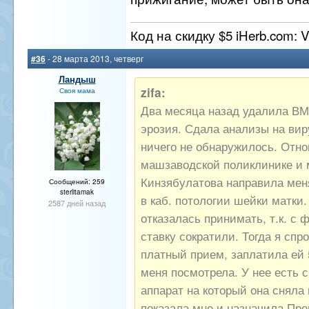
Код на скидку $5 iHerb.com: 
#36
- 28 марта 2013, четверг
Ландыш
zifa:
Своя мама
Два месяца назад удалила ВМ
эрозия. Сдала анализы на ви
ничего не обнаружилось. Отно
машзаводской поликлинике и 
Кинзябулатова направила мен
Сообщений: 259
sterlitamak
в каб. потологии шейки матки
2587 дней назад
отказалась принимать, т.к. с 
ставку сократили. Тогда я спр
платный прием, заплатила ей 
меня посмотрела. У нее есть 
аппарат на который она сняла
показала мне и назначила Пр