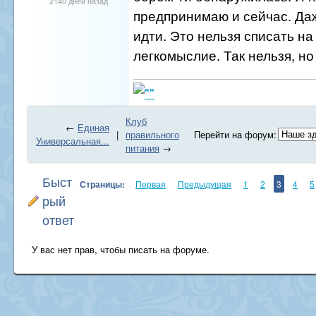
2140 дней назад
предпринимаю и сейчас. Даж
идти. Это нельзя списать на 
легкомыслие. Так нельзя, но .
Клуб
←
Единая
|
правильного
Перейти на форум:
Универсальная...
питания
→
Быст
Страницы:
Первая
Предыдущая
1
2
3
4
5
рый
ответ
У вас нет прав, чтобы писать на форуме.