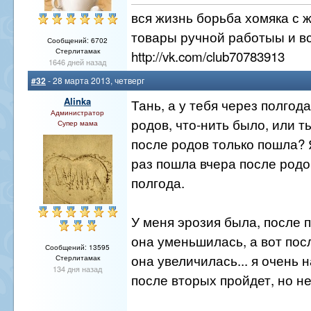
вся жизнь борьба хомяка с 
товары ручной работыы и вс
Сообщений: 6702
Стерлитамак
http://vk.com/club70783913
1646 дней назад
#32
- 28 марта 2013, четверг
Alinka
Тань, а у тебя через полгод
Администратор
родов, что-нить было, или т
Супер мама
после родов только пошла? 
раз пошла вчера после родо
полгода.
У меня эрозия была, после 
она уменьшилась, а вот пос
Сообщений: 13595
она увеличилась... я очень 
Стерлитамак
134 дня назад
после вторых пройдет, но нет