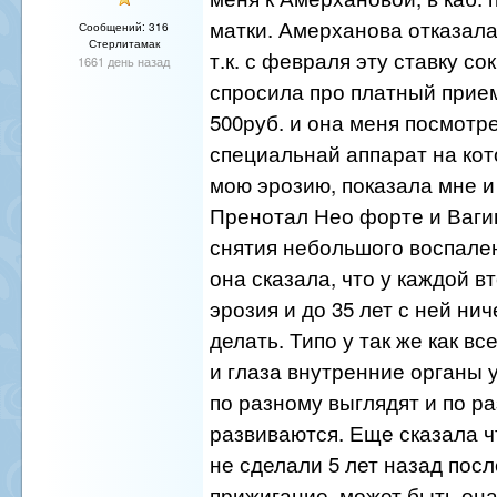
матки. Амерханова отказала
Сообщений: 316
Стерлитамак
т.к. с февраля эту ставку со
1661 день назад
спросила про платный прием
500руб. и она меня посмотре
специальнай аппарат на ко
мою эрозию, показала мне и
Пренотал Нео форте и Ваги
снятия небольшого воспале
она сказала, что у каждой в
эрозия и до 35 лет с ней нич
делать. Типо у так же как в
и глаза внутренние органы 
по разному выглядят и по р
развиваются. Еще сказала ч
не сделали 5 лет назад пос
прижигание, может быть она