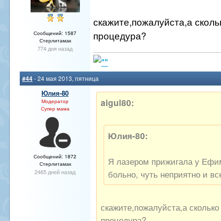
скажите,пожалуйста,а сколь
процедура?
Сообщений: 1587
Стерлитамак
774 дня назад
#44
- 24 мая 2013, пятница
Юлия-80
aigul80:
Модератор
Супер мама
Юлия-80:
Сообщений: 1872
Я лазером прижигала у Ефи
Стерлитамак
2465 дней назад
больно, чуть неприятно и вс
скажите,пожалуйста,а сколько
процедура?