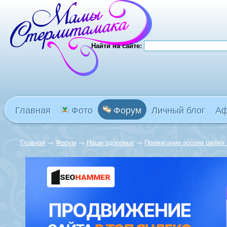
Найти на сайте:
Главная
Фото
Форум
Личный блог
А
Главная
→
Форум
→
Наше здоровье
→
Прижигание эрозии шейки