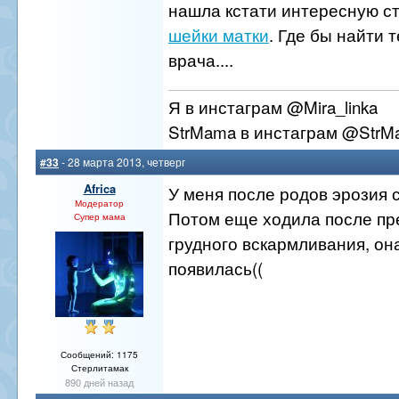
нашла кстати интересную с
шейки матки
. Где бы найти 
врача....
Я в инстаграм @Mira_linka
StrMama в инстаграм @StrM
#33
- 28 марта 2013, четверг
Africa
У меня после родов эрозия 
Модератор
Потом еще ходила после п
Супер мама
грудного вскармливания, он
появилась((
Сообщений: 1175
Стерлитамак
890 дней назад