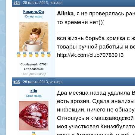
#34
- 28 марта 2013, четверг
КомильФо
, я не проверялась ран
Alinka
Супер мама
то времени нет(((
вся жизнь борьба хомяка с 
товары ручной работыы и вс
http://vk.com/club70783913
Сообщений: 6702
Стерлитамак
1646 дней назад
#35
- 28 марта 2013, четверг
zifa
Два месяца назад удалила 
Своя мама
есть эрозия. Сдала анализы
инфекции, ничего не обнар
Отношусь я к машзаводской
моя участковая Кинзябулат
меня к Амерхановой, в каб.