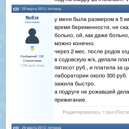
#39
- 29 марта 2013, пятница
NurEva
у меня была размером в 5 м
Своя мама
время беременности, не ска
больно, ой, как даже больно
можно конечно.
через 2 мес. после родов х
Сообщений: 133
в содовскую ж/к, делали пла
Стерлитамак
1728 дней назад
пятисот руб., и платила за ц
лаборатории около 300 руб.
зажила быстро.
а подруге не рожавшей дел
прижигание.
Редактировалось: 1 раз (После
#40
- 29 марта 2013, пятница