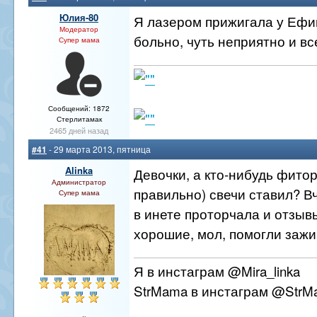
Юлия-80
Я лазером прижигала у Ефи
Модератор
больно, чуть неприятно и вс
Супер мама
Сообщений: 1872
Стерлитамак
2465 дней назад
#41
- 29 марта 2013, пятница
Alinka
Девочки, а кто-нибудь фито
Администратор
правильно) свечи ставил? В
Супер мама
в инете проторчала и отзыв
хорошие, мол, помогли зажи
Я в инстаграм @Mira_linka
StrMama в инстаграм @StrM