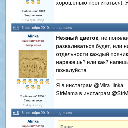
хорошенько пропитаться). У
Сообщений: 1001
Cтерлитамак
1964 дня назад
#14
- 6 сентября 2010, понедельник
Alinka
, не поняла(
Нежный цветок
Администратор
разваливаться будет, или н
Супер мама
отдельности каждый пряник
нарежешь? или как? напиш
пожалуйста
Я в инстаграм @Mira_linka
StrMama в инстаграм @Str
Сообщений: 13595
Стерлитамак
134 дня назад
#15
- 6 сентября 2010, понедельник
Alinka
Рина:
Администратор