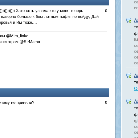
се
с
))))))))))) Зато хоть узнала кто у меня теперь
0
я наверно больше к бесплатным нафиг не пойду, Дай
A
ровья и Им тоже....
т
ф
рам @Mira_linka
lk
 инстаграм @StrMama
се
се
се
с
A
т
О
A
почему не приняли?
0
т
ф
rg
се
се
се