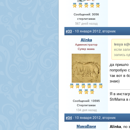
Сообщений: 3056
стерлитамак
567 дней назад
#33
- 10 января 2012, вторник
Alinka
lesya s
Администратор
Супер мама
если зап
запись од
да пришло 
попробую сх
так вот в б
знаю)
Я в инстаг
StrMama в
Сообщений: 13595
Стерлитамак
134 дня назад
#34
- 10 января 2012, вторник
МамаВани
Alinka
, по