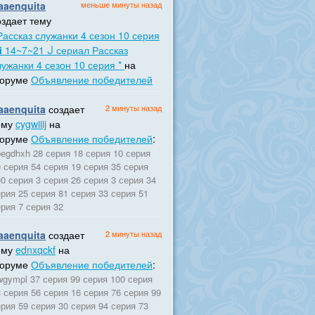
aaenquita
меньше минуты назад
оздает тему
Рассказ служанки 4 сезон 10 серия
 ℹ 14~7~21 ᒎ сериал Рассказ
лужанки 4 сезон 10 серия *
на
оруме
Объявление победителей
aaenquita
создает
2 минуты назад
ему
cygwiiij
на
оруме
Объявление победителей
:
egdhxh 28 серия 18 серия 10 серия
 серия 54 серия 19 серия 35 серия
0 серия 3 серия 26 серия 3 серия 34
рия 25 серия 81 серия 33 серия 51
рия 7 серия 32
aaenquita
создает
2 минуты назад
ему
ednxqckf
на
оруме
Объявление победителей
:
wgympl 37 серия 99 серия 100 серия
 серия 56 серия 16 серия 76 серия 99
рия 59 серия 30 серия 94 серия 73