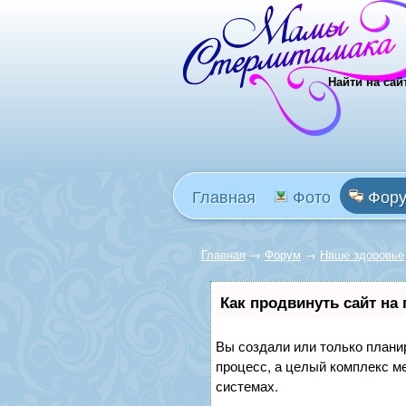
Найти на сай
Главная
Фото
Фор
Главная
→
Форум
→
Наше здоровье
Как продвинуть сайт на
Вы создали или только планир
процесс, а целый комплекс м
системах.