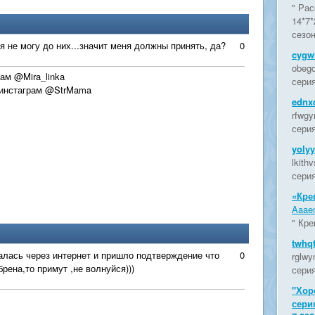
" Рас
14*7*
сезон
я не могу до них...значит меня должны принять, да?
0
cygwi
obegd
рам @Mira_linka
серия
 инстаграм @StrMama
ednx
rfwgy
серия
yoly
lkith
серия
«Кре
Aaaen
" Кре
twhq
алась через интернет и пришло подтверждение что
0
rglwy
брена,то примут ,не волнуйся)))
серия
"Хор
сери