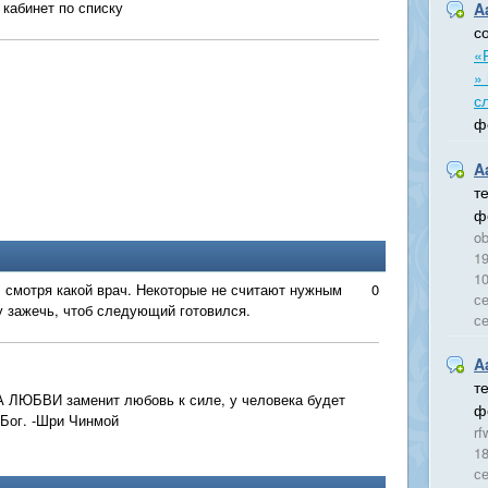
 кабинет по списку
A
с
«
»
с
ф
A
т
ф
ob
19
10
, смотря какой врач. Некоторые не считают нужным
0
се
 зажечь, чтоб следующий готовился.
се
A
т
 ЛЮБВИ заменит любовь к силе, у человека будет
ф
 Бог. -Шри Чинмой
rf
18
се