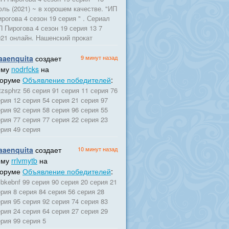
юль (2021) ~ в хорошем качестве. "ИП
рогова 4 сезон 19 серия " . Сериал
 Пирогова 4 сезон 19 серия 13 7
021 онлайн. Нашенский прокат
aaenquita
создает
9 минут назад
ему
nodrfcks
на
оруме
Объявление победителей
:
zsphrz 56 серия 91 серия 11 серия 76
рия 12 серия 54 серия 21 серия 97
рия 92 серия 58 серия 96 серия 55
рия 77 серия 77 серия 22 серия 23
ерия 49 серия
aaenquita
создает
10 минут назад
ему
rrlvmytb
на
оруме
Объявление победителей
:
bkebnf 99 серия 90 серия 20 серия 21
рия 8 серия 84 серия 56 серия 28
рия 95 серия 92 серия 74 серия 83
рия 24 серия 64 серия 27 серия 29
рия 99 серия 5