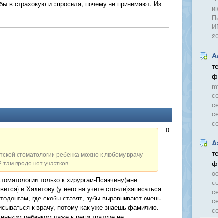
бы в страховую и спросила, почему не принимают. Из
и
Пи
ИП
2
A
т
ф
mt
се
се
се
с
0
A
т
етской стоматологии ребенка можно к любому врачу
ф
 там вроде нет участков
oc
стоматологии только к хирургам-Псянчину(мне
се
вится) и Халитову (у него на учете стояли)записаться
се
ртодонтам, где скобы ставят, зубы выравнивают-очень
се
исываться к врачу, потому как уже знаешь фамилию.
се
леньким ребенком даже в регистратуре не