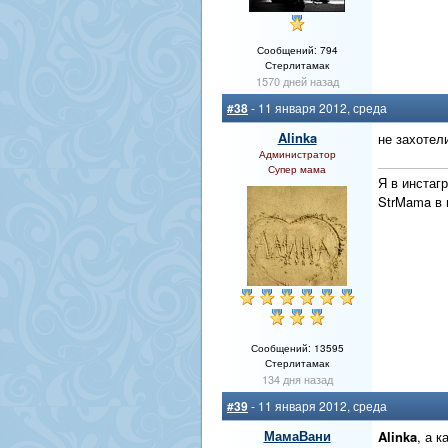
Сообщений: 794
Стерлитамак
1570 дней назад
#38
- 11 января 2012, среда
Alinka
не захотели
Администратор
Супер мама
Я в инстаг
StrMama в
Сообщений: 13595
Стерлитамак
134 дня назад
#39
- 11 января 2012, среда
МамаВани
Alinka
, а 