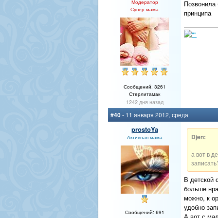
Модератор
Позвонила 
Супер мама
принципа
Сообщений: 3261
Стерлитамак
1242 дня назад
#40
- 11 января 2012, среда
prostoYa
Djen:
Активная мама
а вот в д
записать?
В детской 
больше нра
можно, к о
удобно зап
Сообщений: 691
А вот с ма