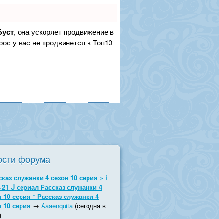
Буст
, она ускоряет продвижение в
рос у вас не продвинется в Топ10
ости форума
сказ служанки 4 сезон 10 серия » ℹ
~21 ᒎ сериал Рассказ служанки 4
н 10 серия * Рассказ служанки 4
н 10 серия
→
Aaaenquita
(сегодня в
)