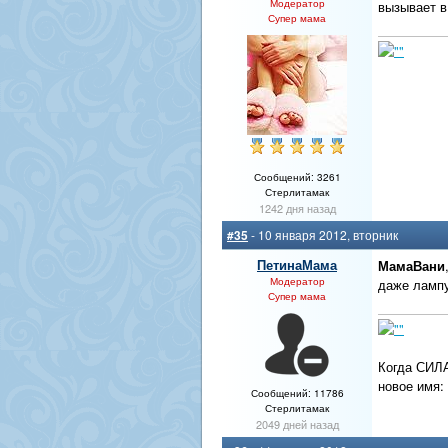
Модератор
вызывает в
Супер мама
Сообщений: 3261
Стерлитамак
1242 дня назад
#35
- 10 января 2012, вторник
ПетинаМама
МамаВани
Модератор
даже лампу
Супер мама
Когда СИЛА
новое имя:
Сообщений: 11786
Стерлитамак
2049 дней назад