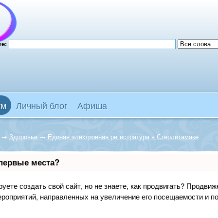
те:
ум
Личный блог
Афиша
→
Здоровье
→
Единая электронная регистратура в Стерлитамаке
 первые места?
уете создать свой сайт, но не знаете, как продвигать? Продвиже
ероприятий, направленных на увеличение его посещаемости и п