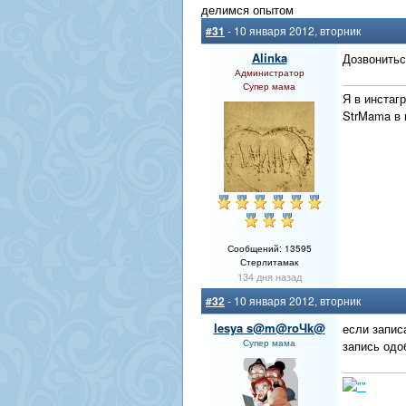
делимся опытом
#31
- 10 января 2012, вторник
Alinka
Дозвонитьс
Администратор
Супер мама
Я в инстаг
StrMama в
Сообщений: 13595
Стерлитамак
134 дня назад
#32
- 10 января 2012, вторник
lesya s@m@roЧk@
если запис
Супер мама
запись одо