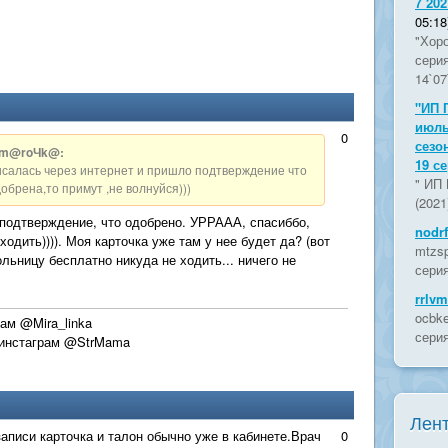
7 202
05:18
"Хоро
сери
14`07
"ИП 
июль
0
сезо
@m@roЧk@:
19 с
исалась через интернет и пришло подтверждение что
" ИП 
обрена,то примут ,не волнуйся)))
(2021
подтверждение, что одобрено. УРРААА, спасиббо,
nodr
одить)))). Моя карточка уже там у нее будет да? (вот
mtzsp
ольницу бесплатно никуда не ходить... ничего не
серия
rrlvm
ocbke
рам @Mira_linka
серия
 инстаграм @StrMama
Лент
 записи карточка и талон обычно уже в кабинете.Врач
0