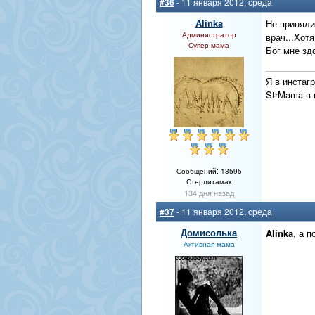
#36
- 11 января 2012, среда
Alinka
Не приняли)
Администратор
врач...Хот
Супер мама
Бог мне здо
Я в инстаг
StrMama в
Сообщений: 13595
Стерлитамак
134 дня назад
#37
- 11 января 2012, среда
Домисолька
Alinka
, а 
Активная мама