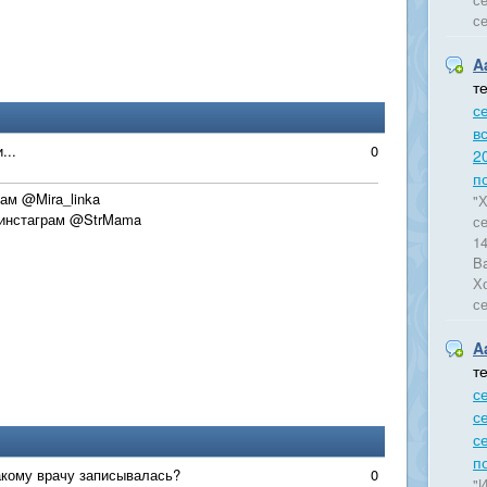
се
A
т
се
в
...
0
2
п
рам @Mira_linka
"Х
 инстаграм @StrMama
с
14
Ba
Хо
с
A
т
с
с
с
п
какому врачу записывалась?
0
"И