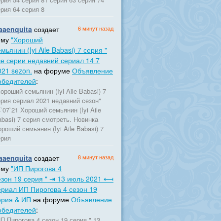
рия 64 серия 8
aaenquita
создает
6 минут назад
ему
"Хороший
мьянин (Iyi Aile Babasi) 7 серия "
се серии недавний сериал 14 7
021 sezon.
на форуме
Объявление
обедителей
:
ороший семьянин (Iyi Aile Babasi) 7
ерия сериал 2021 недавний сезон"
`07`21 Хороший семьянин (Iyi Aile
basi) 7 серия смотреть. Новинка
роший семьянин (Iyi Aile Babasi) 7
ерия
aaenquita
создает
8 минут назад
ему
"ИП Пирогова 4
езон 19 серия " ⇥ 13 июль 2021 ⟻
ериал ИП Пирогова 4 сезон 19
ерия & ИП
на форуме
Объявление
обедителей
:
П Пирогова 4 сезон 19 серия " 13