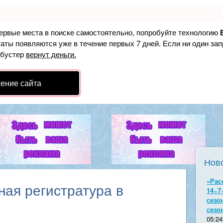
первые места в поиске самостоятельно, попробуйте технологию
таты появляются уже в течение первых 7 дней. Если ни один зап
 бустер
вернут деньги.
ение сайта
Нов
«Рас
ная регистратура в
14~7
сезо
сезо
05:24