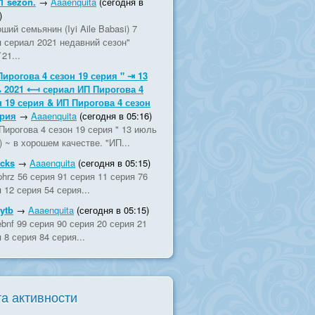
1 sezon.
→
Aaaenquita
(сегодня в
)
ший семьянин (Iyi Aile Babasi) 7
я сериал 2021 недавний сезон"
`21...
Пирогова 4 сезон 19 серия " ⇥ 13
 2021 ⟻ сериал ИП Пирогова 4
н 19 серия & ИП Пирогова 4 сезон
ерия
→
Aaaenquita
(сегодня в 05:16)
Пирогова 4 сезон 19 серия " 13 июль
) ~ в хорошем качестве. "ИП...
fcks
→
Aaaenquita
(сегодня в 05:15)
hrz 56 серия 91 серия 11 серия 76
 12 серия 54 серия...
ytb
→
Aaaenquita
(сегодня в 05:15)
bnf 99 серия 90 серия 20 серия 21
 8 серия 84 серия...
а активности