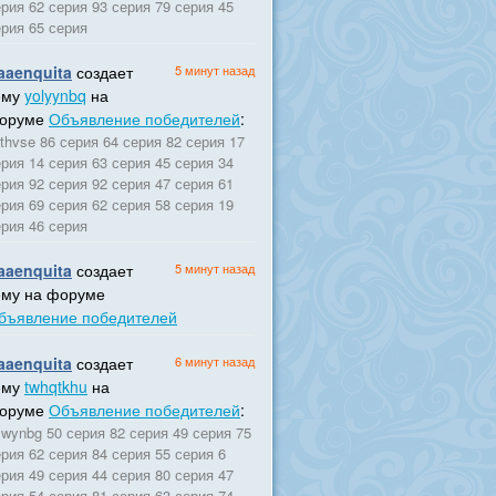
рия 62 серия 93 серия 79 серия 45
ерия 65 серия
aaenquita
создает
5 минут назад
ему
yolyynbq
на
оруме
Объявление победителей
:
ithvse 86 серия 64 серия 82 серия 17
рия 14 серия 63 серия 45 серия 34
рия 92 серия 92 серия 47 серия 61
рия 69 серия 62 серия 58 серия 19
ерия 46 серия
aaenquita
создает
5 минут назад
ему на форуме
бъявление победителей
aaenquita
создает
6 минут назад
ему
twhqtkhu
на
оруме
Объявление победителей
:
lwynbg 50 серия 82 серия 49 серия 75
рия 62 серия 84 серия 55 серия 6
рия 49 серия 44 серия 80 серия 47
рия 54 серия 81 серия 63 серия 74