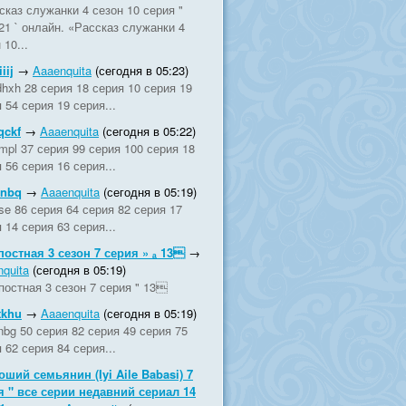
сказ служанки 4 сезон 10 серия "
21 ` онлайн. «Рассказ служанки 4
 10...
iij
→
Aaaenquita
(сегодня в 05:23)
hxh 28 серия 18 серия 10 серия 19
 54 серия 19 серия...
qckf
→
Aaaenquita
(сегодня в 05:22)
mpl 37 серия 99 серия 100 серия 18
 56 серия 16 серия...
ynbq
→
Aaaenquita
(сегодня в 05:19)
vse 86 серия 64 серия 82 серия 17
 14 серия 63 серия...
постная 3 сезон 7 серия » ₐ 13
→
quita
(сегодня в 05:19)
постная 3 сезон 7 серия " 13
tkhu
→
Aaaenquita
(сегодня в 05:19)
nbg 50 серия 82 серия 49 серия 75
 62 серия 84 серия...
оший семьянин (Iyi Aile Babasi) 7
я " все серии недавний сериал 14