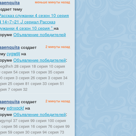
aaenquita
меньше минуты назад
оздает тему
Рассказ служанки 4 сезон 10 серия
 ℹ 14~7~21 ᒎ сериал Рассказ
лужанки 4 сезон 10 серия *
на
оруме
Объявление победителей
aaenquita
создает
2 минуты назад
ему
cygwiiij
на
оруме
Объявление победителей
:
egdhxh 28 серия 18 серия 10 серия
 серия 54 серия 19 серия 35 серия
0 серия 3 серия 26 серия 3 серия 34
рия 25 серия 81 серия 33 серия 51
рия 7 серия 32
aaenquita
создает
2 минуты назад
ему
ednxqckf
на
оруме
Объявление победителей
:
wgympl 37 серия 99 серия 100 серия
 серия 56 серия 16 серия 76 серия 99
рия 59 серия 30 серия 94 серия 73