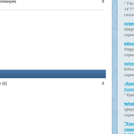
болезную(
0
" Рас
14*7*
сезон
cygwi
obegd
серия
ednx
rfwgy
серия
yoly
lkith
серия
((((
0
«Кре
Aaaen
" Кре
twhq
rglwy
серия
"Хор
сери