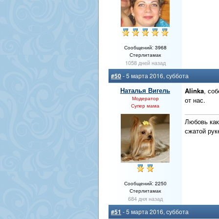
Сообщений: 3968
Стерлитамак
1058 дней назад
#50
- 5 марта 2016, суббота
Наталья Вигель
Alinka
, со
Модератор
от нас.
Супер мама
Любовь как
сжатой рук
Сообщений: 2250
Стерлитамак
684 дня назад
#51
- 5 марта 2016, суббота