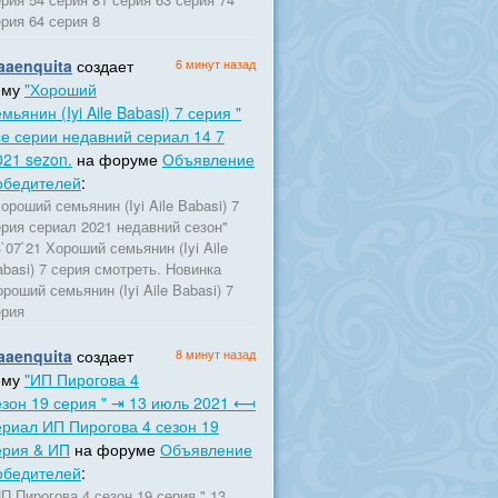
рия 64 серия 8
aaenquita
создает
6 минут назад
ему
"Хороший
мьянин (Iyi Aile Babasi) 7 серия "
се серии недавний сериал 14 7
021 sezon.
на форуме
Объявление
обедителей
:
ороший семьянин (Iyi Aile Babasi) 7
ерия сериал 2021 недавний сезон"
`07`21 Хороший семьянин (Iyi Aile
basi) 7 серия смотреть. Новинка
роший семьянин (Iyi Aile Babasi) 7
ерия
aaenquita
создает
8 минут назад
ему
"ИП Пирогова 4
езон 19 серия " ⇥ 13 июль 2021 ⟻
ериал ИП Пирогова 4 сезон 19
ерия & ИП
на форуме
Объявление
обедителей
:
П Пирогова 4 сезон 19 серия " 13