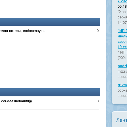
7 202
05:18
"Хоро
сери
14`07
желая потеря, соболезную.
0
"ИП 
июль
сезо
19 с
" ИП 
(2021
nodr
mtzsp
серия
rrlvm
ocbke
серия
и соболезнования(((
0
Лент