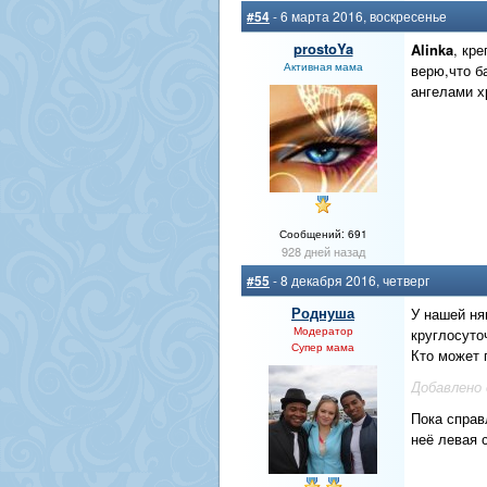
#54
- 6 марта 2016, воскресенье
prostoYa
Alinka
, кр
Активная мама
верю,что б
ангелами х
Сообщений: 691
928 дней назад
#55
- 8 декабря 2016, четверг
Роднуша
У нашей ня
Модератор
круглосуто
Супер мама
Кто может 
Добавлено
Пока справ
неё левая 