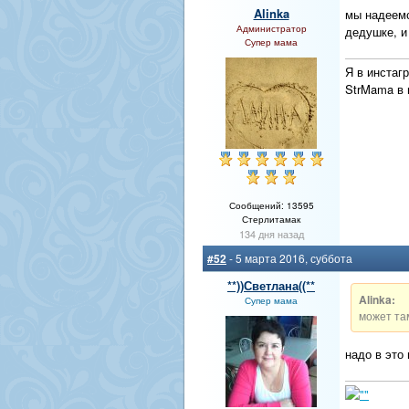
Alinka
мы надеемс
Администратор
дедушке, и
Супер мама
Я в инстаг
StrMama в
Сообщений: 13595
Стерлитамак
134 дня назад
#52
- 5 марта 2016, суббота
**))Светлана((**
Alinka:
Супер мама
может там
надо в это