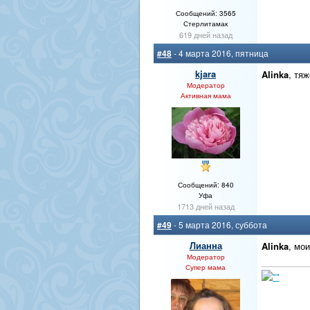
Сообщений: 3565
Стерлитамак
619 дней назад
#48
- 4 марта 2016, пятница
kjara
Alinka
, тя
Модератор
Активная мама
Сообщений: 840
Уфа
1713 дней назад
#49
- 5 марта 2016, суббота
Лианна
Alinka
, мо
Модератор
Супер мама