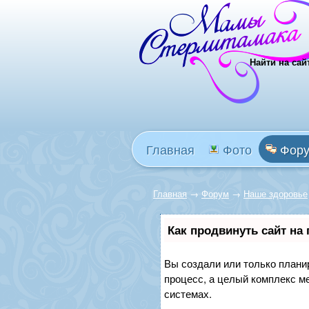
Найти на сай
Главная
Фото
Фор
Главная
→
Форум
→
Наше здоровье
Как продвинуть сайт на
Вы создали или только планир
процесс, а целый комплекс м
системах.