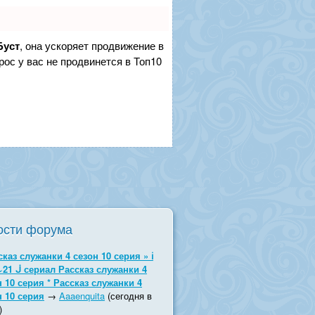
Буст
, она ускоряет продвижение в
рос у вас не продвинется в Топ10
ости форума
сказ служанки 4 сезон 10 серия » ℹ
~21 ᒎ сериал Рассказ служанки 4
н 10 серия * Рассказ служанки 4
н 10 серия
→
Aaaenquita
(сегодня в
)