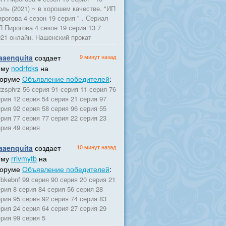
юль (2021) ~ в хорошем качестве. "ИП
рогова 4 сезон 19 серия " . Сериал
 Пирогова 4 сезон 19 серия 13 7
021 онлайн. Нашенский прокат
aaenquita
создает
9 минут назад
ему
nodrfcks
на
оруме
Объявление победителей
:
zsphrz 56 серия 91 серия 11 серия 76
рия 12 серия 54 серия 21 серия 97
рия 92 серия 58 серия 96 серия 55
рия 77 серия 77 серия 22 серия 23
ерия 49 серия
aaenquita
создает
10 минут назад
ему
rrlvmytb
на
оруме
Объявление победителей
:
bkebnf 99 серия 90 серия 20 серия 21
рия 8 серия 84 серия 56 серия 28
рия 95 серия 92 серия 74 серия 83
рия 24 серия 64 серия 27 серия 29
рия 99 серия 5