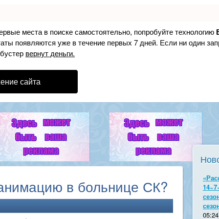
первые места в поиске самостоятельно, попробуйте технологию
таты появляются уже в течение первых 7 дней. Если ни один зап
 бустер
вернут деньги.
ение сайта
Нов
«Рас
еанимацию в больнице СК?
14~7
сезо
сезо
05:24