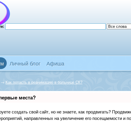
те:
ум
Личный блог
Афиша
→
Как попасть в реанимацию в больнице СК?
 первые места?
уете создать свой сайт, но не знаете, как продвигать? Продвиже
ероприятий, направленных на увеличение его посещаемости и п