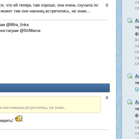
се
я, что ей теперь там хорошо, она очень скучала по
0
с
 может там они наконец встретились, не знаю...
A
рам @Mira_linka
т
 инстаграм @StrMama
ф
lk
се
се
се
с
A
т
О
0
A
 они наконец встретились, не знаю...
т
ф
 верить!
rg
се
се
се