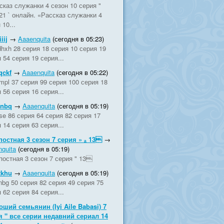
сказ служанки 4 сезон 10 серия "
21 ` онлайн. «Рассказ служанки 4
 10...
iij
→
Aaaenquita
(сегодня в 05:23)
hxh 28 серия 18 серия 10 серия 19
 54 серия 19 серия...
qckf
→
Aaaenquita
(сегодня в 05:22)
mpl 37 серия 99 серия 100 серия 18
 56 серия 16 серия...
ynbq
→
Aaaenquita
(сегодня в 05:19)
vse 86 серия 64 серия 82 серия 17
 14 серия 63 серия...
постная 3 сезон 7 серия » ₐ 13
→
quita
(сегодня в 05:19)
постная 3 сезон 7 серия " 13
tkhu
→
Aaaenquita
(сегодня в 05:19)
nbg 50 серия 82 серия 49 серия 75
 62 серия 84 серия...
оший семьянин (Iyi Aile Babasi) 7
я " все серии недавний сериал 14