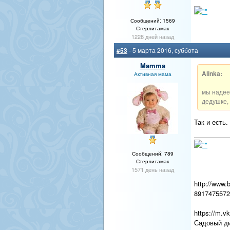
Сообщений: 1569
Стерлитамак
1228 дней назад
#53
- 5 марта 2016, суббота
Mamma
Alinka:
Активная мама
мы надеем
дедушке, 
Так и есть
Сообщений: 789
Стерлитамак
1571 день назад
http://www.
8917475572
https://m.v
Садовый ди