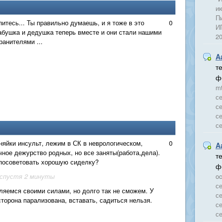
и
Пи
епитесь... Ты правильно думаешь, и я тоже в это
0
ИП
абушка и дедушка теперь вместе и они стали нашими
2
ранителями ...
A
т
ф
mt
се
се
се
с
няйки инсульт, лежим в СК в неврологическом,
0
A
чное дежурство родных, но все заняты(работа,дела).
т
посоветовать хорошую сиделку?
ф
 спустя 2 минуты
oc
се
ляемся своими силами, но долго так не сможем. У
се
сторона парализована, вставать, садиться нельзя.
се
се