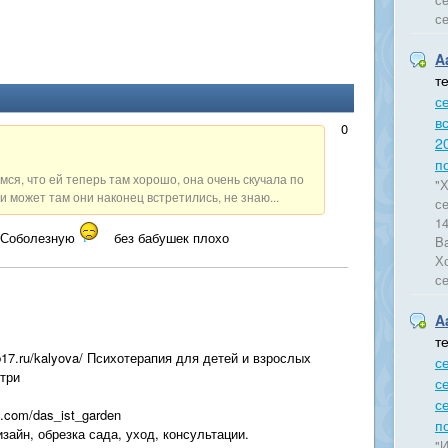
се
A
т
се
в
0
2
п
ся, что ей теперь там хорошо, она очень скучала по
"Х
и может там они наконец встретились, не знаю...
с
14
. Соболезную
без бабушек плохо
Ba
Хо
с
A
т
b17.ru/kalyova/ Психотерапия для детей и взрослых
с
три
с
с
k.com/das_ist_garden
п
зайн, обрезка сада, уход, консультации.
"И