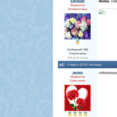
Евгения
Alinka
, со
Модератор
Активная мама
Сообщений: 992
Cтерлитамак
489 дней назад
#47
- 4 марта 2016, пятница
догма
соболезную 
Модератор
Супер мама