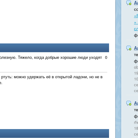
A
с
«
»
с
ф
A
т
болезную. Тяжело, когда добрые хорошие люди уходят
0
ф
ob
19
 ртуть: можно удержать её в открытой ладони, но не в
10
е.
се
се
A
т
ф
rf
18
се