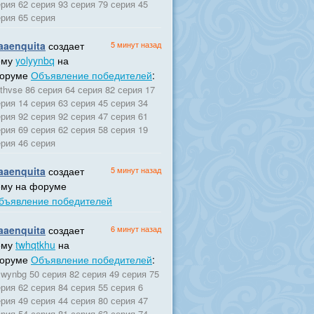
рия 62 серия 93 серия 79 серия 45
ерия 65 серия
aaenquita
создает
5 минут назад
ему
yolyynbq
на
оруме
Объявление победителей
:
ithvse 86 серия 64 серия 82 серия 17
рия 14 серия 63 серия 45 серия 34
рия 92 серия 92 серия 47 серия 61
рия 69 серия 62 серия 58 серия 19
ерия 46 серия
aaenquita
создает
5 минут назад
ему на форуме
бъявление победителей
aaenquita
создает
6 минут назад
ему
twhqtkhu
на
оруме
Объявление победителей
:
lwynbg 50 серия 82 серия 49 серия 75
рия 62 серия 84 серия 55 серия 6
рия 49 серия 44 серия 80 серия 47
рия 54 серия 81 серия 63 серия 74